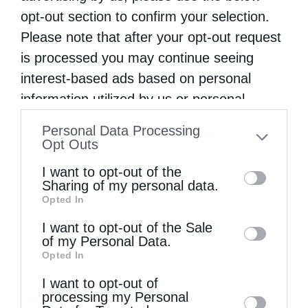
Μεγάλης Τεσσαρακοστής, χοροστατούντος
opt-out section to confirm your selection.
του Θεοφιλεστάτου Επισκόπου …
Please note that after your opt-out request
is processed you may continue seeing
interest-based ads based on personal
information utilized by us or personal
information disclosed to third parties prior
Personal Data Processing
to your opt-out. You may separately opt-out
Opt Outs
of the further disclosure of your personal
I want to opt-out of the
information by third parties on the IAB’s list
Sharing of my personal data.
Opted In
of downstream participants. This
information may also be disclosed by us to
I want to opt-out of the Sale
of my Personal Data.
third parties on the
IAB’s List of
Opted In
Downstream Participants
that may further
I want to opt-out of
disclose it to other third parties.
processing my Personal
Επικαιρότητα
Μητροπόλεις