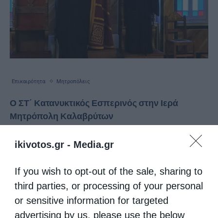
Επικαιρότητα
Μητροπόλεις
Ο ΣΤ΄ Κατανυκτικός Εσπερινός στην Ιερά
Μητρόπολη Καλαβρύτων
από
ikivotos
31 Μαρτίου 2026
ikivotos.gr -
Media.gr
Με ιεροπρέπεια τελέσθηκε την Ε’ Κυριακή
των Νηστειών, 29 Μαρτίου ε.έ., στο Ιερό
If you wish to opt-out of the sale, sharing to
third parties, or processing of your personal
Προσκύνημα Παναγίας Τρυπητής Αιγίου, ο ΣΤ΄
or sensitive information for targeted
Κατανυκτικός Εσπερινός της Αγίας και
advertising by us, please use the below