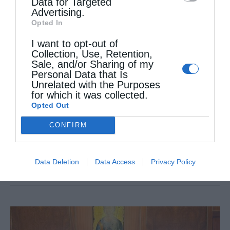
Data for Targeted
Advertising.
Ο Δ΄ Κατανυκτικός Εσπερινός στην Ιερά
Opted In
Μητρόπολη Καλαβρύτων και Αιγιαλείας
I want to opt-out of
από
ikivotos
17 Μαρτίου 2026
Collection, Use, Retention,
Sale, and/or Sharing of my
Με ιδιαίτερη κατάνυξη τελέσθηκε την
Personal Data that Is
Unrelated with the Purposes
Κυριακή της Σταυροπροσκυνήσεως, 15
for which it was collected.
Opted Out
Μαρτίου ε.έ., στον Ιερό Ναό Αγίου Ανδρέου
CONFIRM
Αιγίου, ο Δ΄ Κατανυκτικός Εσπερινός της
Αγίας και Μεγάλης Τεσσαρακοστής, όπου
Data Deletion
Data Access
Privacy Policy
χοροστάτησε και κήρυξε …