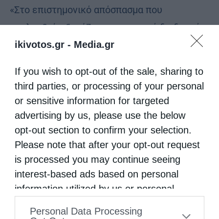
«Στο επιστημονικό απόσπασμα που
ακολουθεί, εξετάζεται η ιστορική διαδρομή,
η σύμπτωση και η σταδιακή διοικητική και
ikivotos.gr -
Media.gr
λειτουργική διάκριση των ιδιοτήτων του
If you wish to opt-out of the sale, sharing to
Πατριαρχικού Εξάρχου Πάτμου και του
third parties, or processing of your personal
Καθηγουμένου της Ιεράς Μονής …
or sensitive information for targeted
advertising by us, please use the below
opt-out section to confirm your selection.
Please note that after your opt-out request
is processed you may continue seeing
interest-based ads based on personal
information utilized by us or personal
information disclosed to third parties prior
Personal Data Processing
to your opt-out. You may separately opt-out