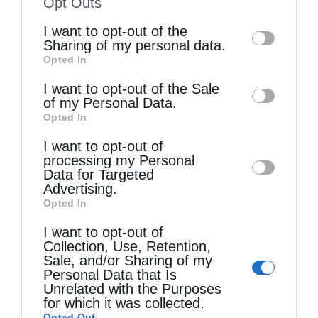
Opt Outs
of the further disclosure of your personal
I want to opt-out of the
information by third parties on the IAB’s list
Sharing of my personal data.
Opted In
of downstream participants. This
information may also be disclosed by us to
I want to opt-out of the Sale
of my Personal Data.
third parties on the
IAB’s List of
Διεθνή
Πατριαρχεία
Opted In
Downstream Participants
that may further
Η Εορτή των Αγίων Αποστόλων Πέτρου και
I want to opt-out of
disclose it to other third parties.
Παύλου στα Ιεροσόλυμα
processing my Personal
Data for Targeted
από
ikivotos
14 Ιουλίου 2026
Advertising.
Opted In
Τήν Κυριακήν, 29ην Ἰουνίου /12ην Ἰουλίου
I want to opt-out of
2026, ἑωρτάσθη ὑπό τοῦ Πατριαρχείου ἡ
Collection, Use, Retention,
Sale, and/or Sharing of my
μνήμη τῶν ἁγίων ἐνδόξων Πρωτοκορυφαίων
Personal Data that Is
ἀποστόλων Πέτρου και Παύλου εἰς τήν ἐπ’
Unrelated with the Purposes
for which it was collected.
ὀνόματι αὐτῶν Ἱεράν Μονήν -μετά τοῦ ἐπ’
Opted Out