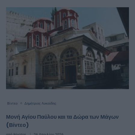
Βίντεο
Δημήτριος Λυκούδης
Μονή Αγίου Παύλου και τα Δώρα των Μάγων
(Βίντεο)
από
ikivotos
26 Απριλίου 2026