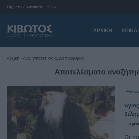
Σάββατο, 8 Αυγούστου, 2026
ΑΡΧΙΚΉ
ΕΠΙΚΑ
Αρχική
»
Αναζητήσατε για αγιος πορφυριος
Αποτελέσματα αναζήτησ
Αναγν
Άγιος
θέλημ
από
genn
Οι π