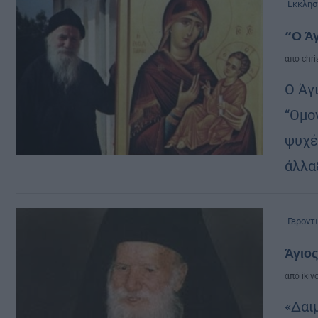
Εκκλησ
“Ο Άγ
από
chri
Ο Άγ
“Ομο
ψυχέ
άλλα
Γεροντ
Άγιος
από
ikiv
«Δαιμ