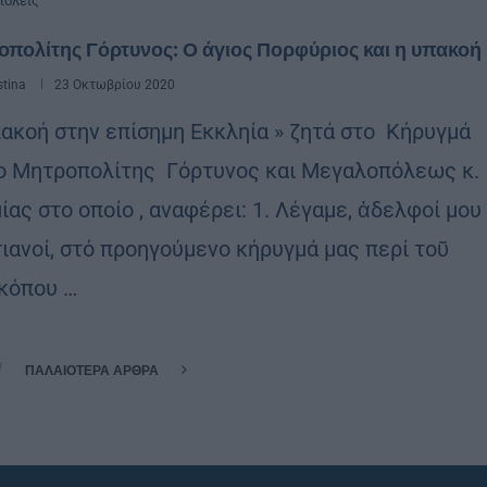
όλεις
πολίτης Γόρτυνος: Ο άγιος Πορφύριος και η υπακοή
stina
23 Οκτωβρίου 2020
κοή στην επίσημη Εκκληία » ζητά στο Κήρυγμά
ο Μητροπολίτης Γόρτυνος και Μεγαλοπόλεως κ.
ίας στο οποίο , αναφέρει: 1. Λέγαμε, ἀδελφοί μου
τιανοί, στό προηγούμενο κήρυγμά μας περί τοῦ
κόπου …
ΠΑΛΑΙΌΤΕΡΑ ΆΡΘΡΑ