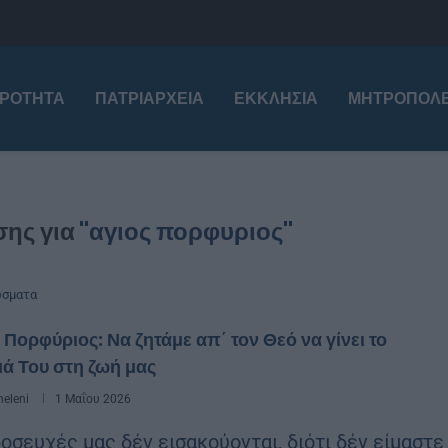
ΙΡΌΤΗΤΑ
ΠΑΤΡΙΑΡΧΕΊΑ
ΕΚΚΛΗΣΊΑ
ΜΗΤΡΟΠΌΛΕ
ης για
"αγιος πορφυριος"
ώσματα
 Πορφύριος: Να ζητάμε απ΄ τον Θεό να γίνει το
ά Του στη ζωή μας
eleni
1 Μαΐου 2026
ροσευχές μας δέν εισακούονται, διότι δέν είμαστε