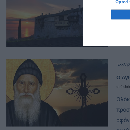
Opted 
ταπει
από
chri
Άγιο
ταπε
Εκκλησ
Ο Άγι
από
chri
Ολόκ
προσ
αφάν