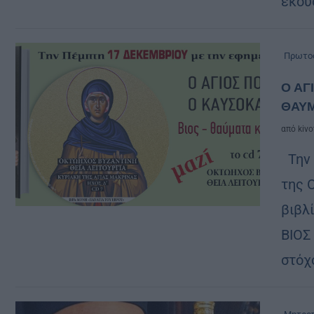
εκού
Πρωτο
Ο ΑΓ
ΘΑΥΜ
από
kivo
Την 
της 
βιβλ
ΒΙΟΣ
στόχ