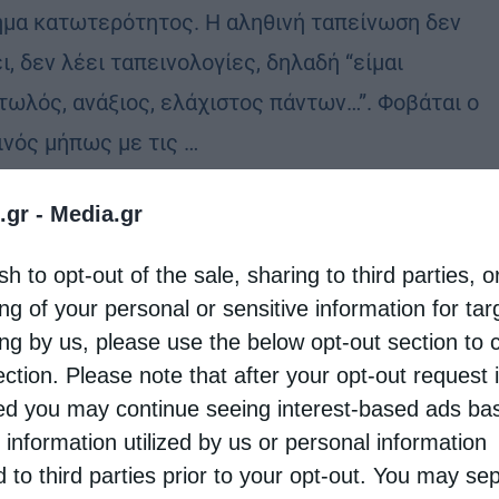
ημα κατωτερότητος. Η αληθινή ταπείνωση δεν
ι, δεν λέει ταπεινολογίες, δηλαδή “είμαι
τωλός, ανάξιος, ελάχιστος πάντων…”. Φοβάται ο
ινός μήπως με τις …
.gr -
Media.gr
ικό
sh to opt-out of the sale, sharing to third parties, o
 Πορφύριος: Άνοιξε το παράθυρο για να μπη το φως
ng of your personal or sensitive information for ta
otos
11 Αυγούστου 2025
ing by us, please use the below opt-out section to 
κεσαι μέσα σ’ ένα σκοτεινό δωμάτιο και κουνάς τα
ection. Please note that after your opt-out request 
α σου και προσπαθείς μ’ αυτό τον τρόπο να διώξης
d you may continue seeing interest-based ads ba
 information utilized by us or personal information
οτάδι. Δεν φεύγει, όμως, έτσι το σκοτάδι. Άνοιξε
d to third parties prior to your opt-out. You may se
αράθυρο …