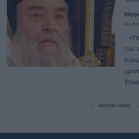
Μητροπ
Μητρο
από
chri
«Υπα
του 
Ιερεμ
χρισ
Ἐπισ
ΝΕΌΤΕΡΑ ΆΡΘΡΑ