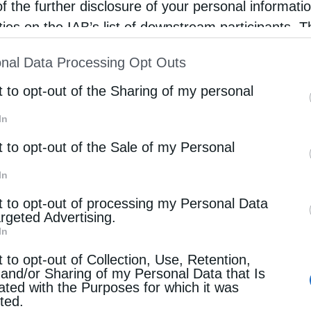
of the further disclosure of your personal informati
rties on the IAB’s list of downstream participants. T
ρότητα
Μητροπόλεις
ion may also be disclosed by us to third parties on
nal Data Processing Opt Outs
st of Downstream Participants
that may further discl
πολίτης Πειραιώς: Γνήσιο παιδί της Παναγίας ο
rd parties.
t to opt-out of the Sharing of my personal
ς Πορφύριος ο Καυσοκαλυβίτης (ΦΩΤΟ)
otos
2 Δεκεμβρίου 2024
In
σημαντικά και μεγάλα γεγονότα εορτάζει και τιμά
t to opt-out of the Sale of my Personal
ική μας Εκκλησία το διήμερο 1 και 2 Δεκεμβρίου.
In
ός την επέτειο ενθρονίσεως της Ιεράς Εικόνος
t to opt-out of processing my Personal Data
argeted Advertising.
Παναγίας Πορταϊτίσσης, στον Καθεδρικό …
In
t to opt-out of Collection, Use, Retention,
 and/or Sharing of my Personal Data that Is
ία
ated with the Purposes for which it was
cted.
 Πορφύριος: «Η χάρη του Θεού έρχεται όταν είμαστε