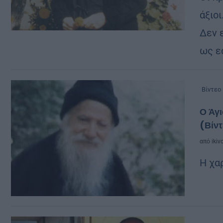
άξιοι
Δεν ε
ως εα
Βίντεο
Ο Άγι
(Βίν
από
ikiv
Η χα