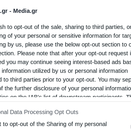
, σηματοδοτώντας την έναρξη του αγώνα των
.gr -
Media.gr
sh to opt-out of the sale, sharing to third parties, o
ng of your personal or sensitive information for ta
ing by us, please use the below opt-out section to 
ection. Please note that after your opt-out request 
d you may continue seeing interest-based ads ba
 information utilized by us or personal information
d to third parties prior to your opt-out. You may se
of the further disclosure of your personal informati
rties on the IAB’s list of downstream participants. T
ion may also be disclosed by us to third parties on
nal Data Processing Opt Outs
st of Downstream Participants
that may further discl
rd parties.
t to opt-out of the Sharing of my personal