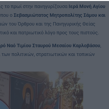
ς το πρωί στην πανηγυρίζουσα
Ιερά Μονή Αγίου
που ο
Σεβασμιώτατος Μητροπολίτης Σάμου και
ών του Όρθρου και της Πανηγυρικής Θείας
ικό και πατριωτικό λόγο προς τους πιστούς.
ερό Ναό Τιμίου Σταυρού Μεσαίου Καρλοβάσου
,
 των πολιτικών, στρατιωτικών και τοπικών