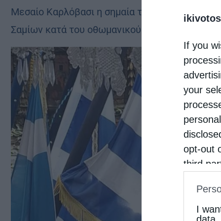
Μεσαίο Καρλόβασι η σημαία της Επαναστάσεως
ikivotos
Σαμίων κατά του οθωμανικού ζυγού.
If you wi
processi
advertis
your sel
processe
personal
disclose
opt-out 
third pa
informat
Perso
IAB’s Li
other thi
I wan
data.