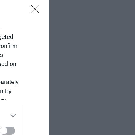
r
rgeted
confirm
is
sed on
parately
on by
his
 the
ose it to