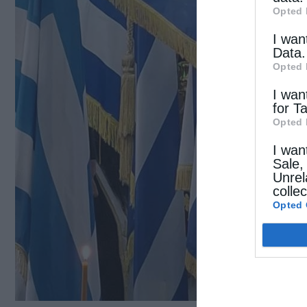
Opted 
I wan
Data.
Opted 
I wan
for T
Opted 
I wan
Sale,
Unrel
colle
Opted 