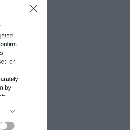
r
rgeted
confirm
is
sed on
parately
on by
his
 the
ose it to