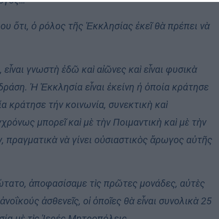
υ ὅτι, ὁ ρόλος τῆς Ἐκκλησίας ἐκεῖ θὰ πρέπει νὰ
ἶναι γνωστὴ ἐδῶ καὶ αἰῶνες καὶ εἶναι φυσικὰ
δράση. Ἡ Ἐκκλησία εἶναι ἐκείνη ἡ ὁποία κράτησε
ία κράτησε τήν κοινωνία, συνεκτικὴ καὶ
χρόνως μπορεῖ καὶ μὲ τὴν Ποιμαντικὴ καὶ μὲ τὴν
 πραγματικὰ νὰ γίνει οὐσιαστικὸς ἄρωγος αὐτῆς
ώτατο, ἀποφασίσαμε τὶς πρῶτες μονάδες, αὐτὲς
νοΐκούς ἀσθενεῖς, οἱ ὁποῖες θὰ εἶναι συνολικὰ 25
ασία μὲ τὶς Ἱερές Μητροπόλεις.