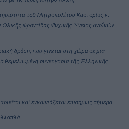
αστηριότητα τοῦ Μητροπολίτου Καστορίας κ.
α Ὁλικῆς Φροντίδας Ψυχικῆς Ὑγείας ἀνοΐκών
νοιακὴ δράση, ποὺ γίνεται στὴ χώρα σὲ μιὰ
κὰ θεμελιωμένη συνεργασία τῆς Ἑλληνικῆς
οιεῖται καί ἐγκαινιάζεται ἐπισήμως σήμερα.
πολλαπλά.