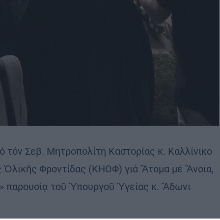
ό τόν Σεβ. Μητροπολίτη Καστορίας κ. Καλλίνικο
 Ὁλικῆς Φροντίδας (ΚΗΟΦ) γιά Ἄτομα μέ Ἄνοια,
η» παρουσίᾳ τοῦ Ὑπουργοῦ Ὑγείας κ. Ἄδωνι