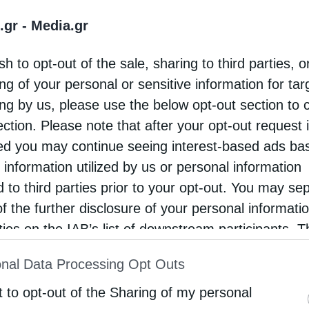
 τιμήν τῆς Ὁσίας Σοφίας τῆς ἐν τῇ Ἱερᾷ Μονῇ
.gr -
Media.gr
sh to opt-out of the sale, sharing to third parties, o
ία Ἀντωνίου, ὁ Περιφερειάρχης Δυτικῆς
ng of your personal or sensitive information for ta
ριφερειάρχης Καστοριᾶς κ. Δημήτριος
ing by us, please use the below opt-out section to 
οῦ κ. Ζήσης Τόλκος καί ἡ ἐντεταλμένη
ection. Please note that after your opt-out request 
d you may continue seeing interest-based ads ba
 Αἰκατερίνα Ζιώγα, ἡ ὑπεύθυνη τῆς ΑΜΚΕ
 information utilized by us or personal information
πεύθυνη τοῦ ΚΗΟΦ ἰατρός Δέσποινα Κοζατσάνη,
d to third parties prior to your opt-out. You may se
πολίτες.
of the further disclosure of your personal informati
rties on the IAB’s list of downstream participants. T
ρισε τόν κ. Ὑπουργό, ἀναφέρθηκε στά βασικά
ion may also be disclosed by us to third parties on
nal Data Processing Opt Outs
st of Downstream Participants
that may further discl
rd parties.
t to opt-out of the Sharing of my personal
ιάζουμε σήμερα, μέ τήν παρουσία τοῦ Ὑπουργοῦ