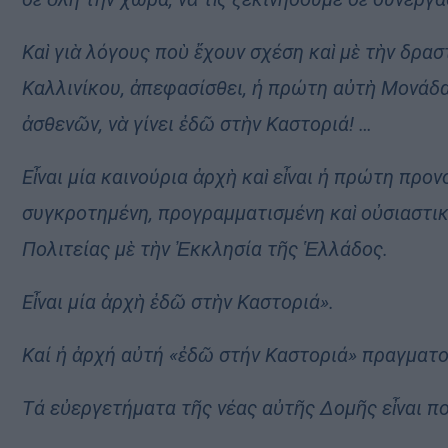
Καὶ γιὰ λόγους ποὺ ἔχουν σχέση καὶ μὲ τὴν δρ
Καλλινίκου, ἀπεφασίσθει, ἡ πρώτη αὐτὴ Μονάδ
ἀσθενῶν, νὰ γίνει ἐδῶ στὴν Καστοριά! …
Εἶναι μία καινούρια ἀρχὴ καὶ εἶναι ἡ πρώτη προ
συγκροτημένη, προγραμματισμένη καὶ οὐσιαστι
Πολιτείας μὲ τὴν Ἐκκλησία τῆς Ἑλλάδος.
Εἶναι μία ἀρχὴ ἐδῶ στὴν Καστοριά».
Καί ἡ ἀρχή αὐτή «ἐδῶ στήν Καστοριά» πραγματοπ
Τά εὐεργετήματα τῆς νέας αὐτῆς Δομῆς εἶναι 