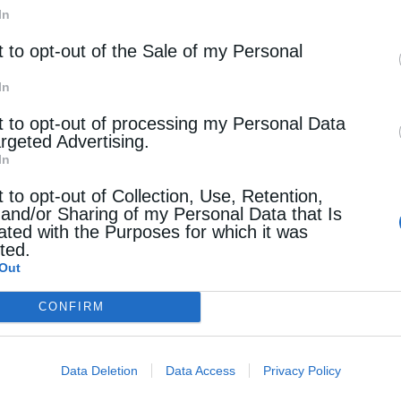
In
ά Ἄτομα μέ Ἄνοια.
t to opt-out of the Sale of my Personal
In
, μέ τήν συνεργασία μεταξύ Πολιτείας καί
t to opt-out of processing my Personal Data
argeted Advertising.
κ. Δημήτριος Βαρτζόπουλος, ὅταν ἀνήγγειλε ἐδῶ
In
´ Καραβαγγέλεια, τήν ἵδρυση τῆς Δομῆς πού
t to opt-out of Collection, Use, Retention,
 and/or Sharing of my Personal Data that Is
ated with the Purposes for which it was
cted.
ση αὐτή ὅσα εἶχε πεῖ τότε ὁ κ. Βαρτζόπουλος,
Out
CONFIRM
 μὲ τὸν Μακαριώτατο Ἀρχιεπίσκοπο Ἀθηνῶν καὶ
οκάλεσε ὁ Ἐπίσκοπος Τανάγρας, ὁ ὁποῖος εἶναι
Data Deletion
Data Access
Privacy Policy
λόγος…