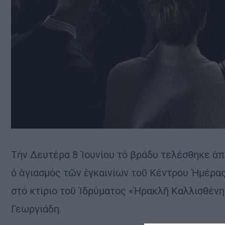
Τήν Δευτέρα 8 Ἰουνίου τό βράδυ τελέσθηκε ἀπ
ὁ ἁγιασμός τῶν ἐγκαινίων τοῦ Κέντρου Ἡμέρας
στό κτίριο τοῦ Ἱδρύματος «Ἡρακλῆ Καλλισθέν
Γεωργιάδη.