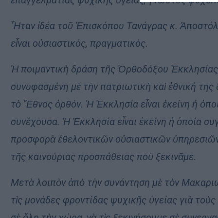
Ἦταν ἰδέα τοῦ Ἐπισκόπου Τανάγρας κ. Ἀποστόλο
εἶναι οὐσιαστικός, πραγματικός.
Ἡ ποιμαντικὴ δράση τῆς Ὀρθοδόξου Ἐκκλησίας, ε
συνυφασμένη μὲ τὴν πατριωτικὴ καὶ ἐθνική της 
τὸ Ἔθνος ὀρθόν. Ἡ Ἐκκλησία εἶναι ἐκείνη ἡ ὁπο
συνέχουσα. Ἡ Ἐκκλησία εἶναι ἐκείνη ἡ ὁποία συγ
προσφορὰ ἐθελοντικῶν οὐσιαστικῶν ὑπηρεσιῶν,
τῆς καινούριας προσπάθειας ποὺ ξεκινᾶμε.
Μετὰ λοιπὸν ἀπὸ τὴν συνάντηση μὲ τὸν Μακαρι
τὶς μονάδες φροντίδας ψυχικῆς ὑγείας γιὰ τοὺς ἀ
σὲ ὅλη τὴν χώρα, νὰ τὶς ξεκινήσουμε σὲ συνεργ