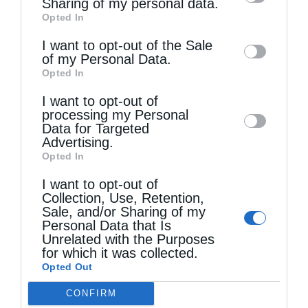
Sharing of my personal data.
Opted In
of downstream participants. This
information may also be disclosed by us to
I want to opt-out of the Sale
of my Personal Data.
third parties on the
IAB’s List of
Opted In
Downstream Participants
that may further
Δημητριάδος Ιγνάτιος: «Ο Χριστός μάς έδειξε το
I want to opt-out of
disclose it to other third parties.
μέλλον...
processing my Personal
Data for Targeted
Advertising.
Opted In
I want to opt-out of
Collection, Use, Retention,
Sale, and/or Sharing of my
Personal Data that Is
Unrelated with the Purposes
for which it was collected.
Opted Out
Κορίνθου Παύλος: Να γίνουμε μέτοχοι του φωτός
CONFIRM
της...