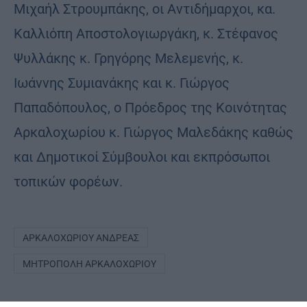
Μιχαήλ Στρουμπάκης, οι Αντιδήμαρχοι, κα.
Καλλιόπη Αποστολογιωργάκη, κ. Στέφανος
Ψυλλάκης κ. Γρηγόρης Μελεμενής, κ.
Ιωάννης Συμιανάκης και κ. Γιώργος
Παπαδόπουλος, ο Πρόεδρος της Κοινότητας
Αρκαλοχωρίου κ. Γιώργος Μαλεδάκης καθώς
και Δημοτικοί Σύμβουλοι και εκπρόσωποι
τοπικών φορέων.
ΑΡΚΑΛΟΧΩΡΊΟΥ ΑΝΔΡΈΑΣ
ΜΗΤΡΌΠΟΛΗ ΑΡΚΑΛΟΧΩΡΊΟΥ