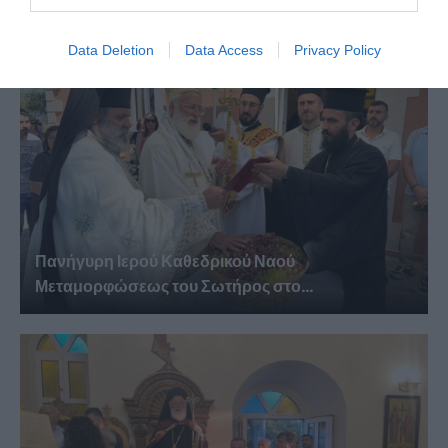
Data Deletion
Data Access
Privacy Policy
Πανήγυρη Ιερού Καθεδρικού Ναού
Μεταμορφώσεως του Σωτήρος στο...