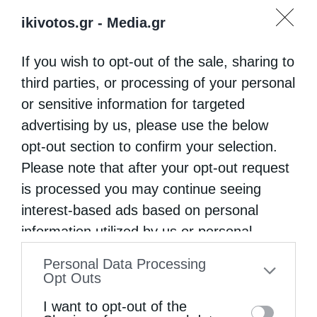
0
ΜΟΙΡΑΣΟΥ
ikivotos.gr -
Media.gr
If you wish to opt-out of the sale, sharing to
third parties, or processing of your personal
Προηγούμενο άρθρο
Κατασκηνωτική Περίοδος για παιδιά με διαταραχή
or sensitive information for targeted
αυτιστικού φάσματος στην Ι. Μ. Αιτωλoακαρνανίας (ΦΩΤΟ)
advertising by us, please use the below
Επόμενο άρθρο
opt-out section to confirm your selection.
Μεθέορτος Εσπερινός στον Ιερό Μητροπολιτικό Ναό του
Please note that after your opt-out request
Αγίου Ανδρέα Αρχιεπισκόπου Κρήτης του Ιεροσολυμίτου
is processed you may continue seeing
interest-based ads based on personal
ΔΕΙΤΕ ΕΠΙΣΗΣ
information utilized by us or personal
information disclosed to third parties prior
Personal Data Processing
to your opt-out. You may separately opt-out
Opt Outs
of the further disclosure of your personal
I want to opt-out of the
information by third parties on the IAB’s list