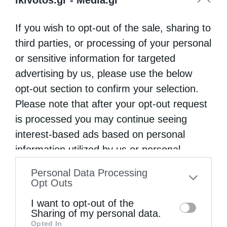
ΓΕΜΗ
:
144183101000
If you wish to opt-out of the sale, sharing to
ΑΦΜ
:800889498-
Δ.Ο.Υ:
ΚΕΦΟΔΕ ΑΤΤΙΚΗΣ
third parties, or processing of your personal
or sensitive information for targeted
ΙΔΙΟΚΤΗΤΗΣ / ΝΟΜΙΜΟΣ
advertising by us, please use the below
ΕΚΠΡΟΣΩΠΟΣ:Δ.ΦΟΥΡΛΕΜΑΔΗΣ
opt-out section to confirm your selection.
ΔΙΕΥΘΥΝΤΗΣ: Δημήτριος Φουρλεμάδης
Please note that after your opt-out request
ΔΙΑΧΕΙΡΙΣΤΗΣ: Γεώργιος Αραμπατζής
is processed you may continue seeing
interest-based ads based on personal
ΔΙΕΥΘΥΝΤΗΣ ΣΥΝΤΑΞΗΣ: Δημήτριος
information utilized by us or personal
Λυκούδης
information disclosed to third parties prior
ΔΙΚΑΙΟΥΧΟΣ ΟΝΟΜΑΤΟΣ ΤΟΜΕΑ(DOMAIN
Personal Data Processing
to your opt-out. You may separately opt-out
Opt Outs
NAME):ΟΡΘΟΔΟΞΗ ΚΙΒΩΤΟΣ ΕΚΔΟΣΕΙΣ Α.Ε.
of the further disclosure of your personal
I want to opt-out of the
information by third parties on the IAB’s list
Sharing of my personal data.
Opted In
of downstream participants. This