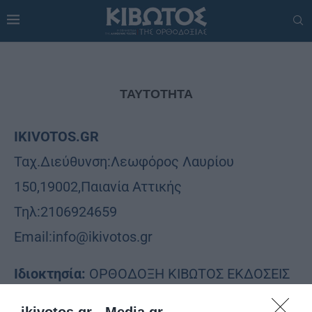
ΤΑΥΤΌΤΗΤΑ
IKIVOTOS.
GR
Ταχ.Διεύθυνση:Λεωφόρος Λαυρίου
150,19002,Παιανία Αττικής
Τηλ:2106924659
Εmail:info@ikivotos.gr
Ιδιοκτησία:
ΟΡΘΟΔΟΞΗ ΚΙΒΩΤΟΣ ΕΚΔΟΣΕΙΣ
ΑΝΩΝΥΜΗ ΕΤΑΙΡΕΙΑ
ikivotos.gr -
Media.gr