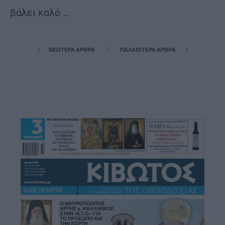
βά­λει καλό …
ΝΕΌΤΕΡΑ ΆΡΘΡΑ
ΠΑΛΑΙΌΤΕΡΑ ΆΡΘΡΑ