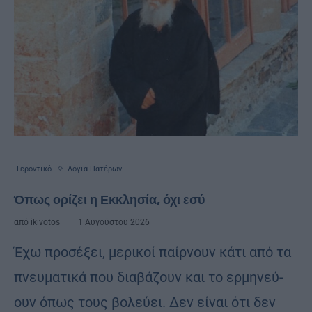
Γεροντικό
Λόγια Πατέρων
Όπως ορίζει η Εκκλησία, όχι εσύ
από
ikivotos
1 Αυγούστου 2026
Έχω προ­σέ­ξει, με­ρι­κοί παίρ­νουν κάτι από τα
πνευ­μα­τι­κά που δια­βά­ζουν και το ερ­μη­νεύ­
ουν όπως τους βο­λεύ­ει. Δεν εί­ναι ότι δεν