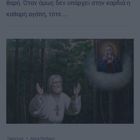
θα­ρή. Όταν όμως δεν υπάρ­χει στην καρ­διά η
κα­θα­ρή αγά­πη, τότε …
Γεροντικό
Λόγια Πατέρων