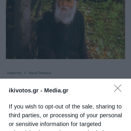
Γεροντικό
Λόγια Πατέρων
Η θεία “εγκατάλειψη”
ikivotos.gr -
Media.gr
από
ikivotos
1 Αυγούστου 2026
If you wish to opt-out of the sale, sharing to
Όταν κα­νείς αφή­νε­ται στον Θεό, ο Θεός δεν
third parties, or processing of your personal
τον αφή­νει. Και πράγ­μα­τι, αν χρεια­στείς αύ­
or sensitive information for targeted
ριο στις δέκα η ώρα κάτι, όταν δεν εί­ναι πα­