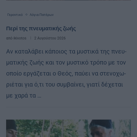
Γεροντικό
Λόγια Πατέρων
Περί της πνευματικής ζωής
από
ikivotos
2 Αυγούστου 2026
Αν κα­τα­λά­βει κά­ποιος τα μυ­στι­κά της πνευ­
μα­τι­κής ζωής και τον μυ­στι­κό τρό­πο με τον
οποίο ερ­γά­ζε­ται ο Θεός, παύ­ει να στε­νο­χω­
ριέ­ται για ό,τι του συμ­βαί­νει, για­τί δέ­χε­ται
με χαρά τα …