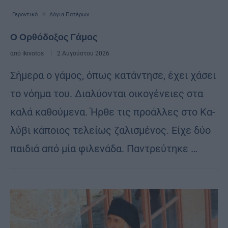
Γεροντικό
Λόγια Πατέρων
Ο Ορθόδοξος Γάμος
από
ikivotos
2 Αυγούστου 2026
Σή­με­ρα ο γά­μος, όπως κα­τάν­τη­σε, έχει χά­σει
το νόη­μα του. Δια­λύ­ον­ται οι­κο­γέ­νειες στα
καλά κα­θού­με­να. Ήρθε τις προ­άλ­λες στο Κα­
λύ­βι κά­ποιος τε­λεί­ως ζα­λι­σμέ­νος. Είχε δύο
παι­διά από μία φι­λε­νά­δα. Παν­τρεύ­τη­κε …