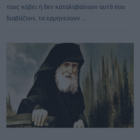
τους κό­βει ή δεν κα­τα­λα­βαί­νουν αυτά που
δια­βά­ζουν, τα ερ­μη­νεύ­ουν …