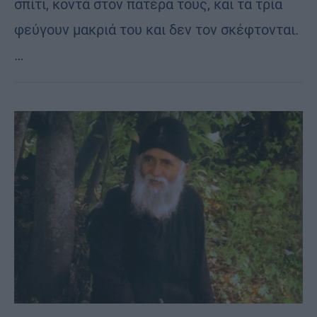
σπί­τι, κον­τά στον πα­τέ­ρα τους, και τα τρία
φεύ­γουν μα­κριά του και δεν τον σκέ­φτον­ται.
…