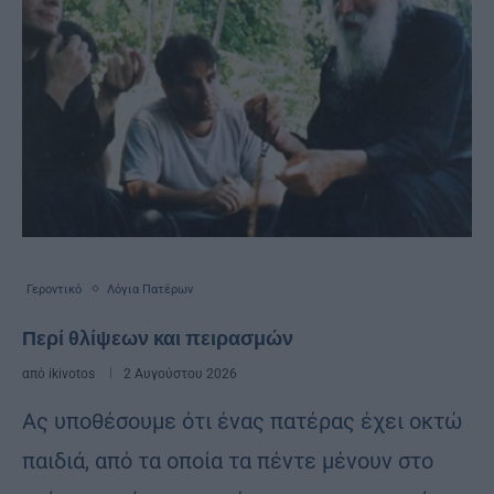
Γεροντικό
Λόγια Πατέρων
Περί θλίψεων και πειρασμών
από
ikivotos
2 Αυγούστου 2026
Ας υπο­θέ­σου­με ότι ένας πα­τέ­ρας έχει οκτώ
παι­διά, από τα οποία τα πέν­τε μέ­νουν στο