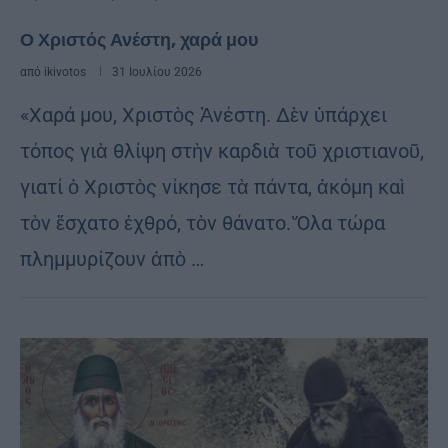
Ο Χριστός Ανέστη, χαρά μου
από
ikivotos
31 Ιουλίου 2026
«Χαρά μου, Χριστὸς Ἀνέστη. Δὲν ὑπάρχει
τόπος γιὰ θλίψη στὴν καρδιὰ τοῦ χριστιανοῦ,
γιατί ὁ Χριστὸς νίκησε τὰ πάντα, ἀκόμη καὶ
τὸν ἔσχατο ἐχθρό, τὸν θάνατο. Ὅλα τώρα
πλημμυρίζουν ἀπὸ …