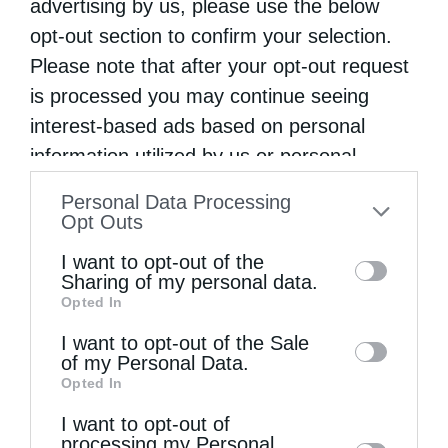
advertising by us, please use the below
ρά­λο­γο και εί­ναι ανάγ­κη πραγ­μα­τι­κή, εν­νιά
opt-out section to confirm your selection.
και …
Please note that after your opt-out request
is processed you may continue seeing
interest-based ads based on personal
information utilized by us or personal
information disclosed to third parties prior
Personal Data Processing
to your opt-out. You may separately opt-out
Opt Outs
of the further disclosure of your personal
I want to opt-out of the
information by third parties on the IAB’s list
Sharing of my personal data.
Opted In
of downstream participants. This
information may also be disclosed by us to
I want to opt-out of the Sale
of my Personal Data.
third parties on the
IAB’s List of
Opted In
Downstream Participants
that may further
I want to opt-out of
disclose it to other third parties.
processing my Personal