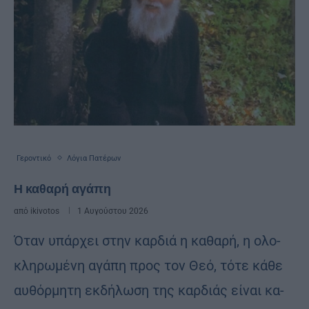
Γεροντικό
Λόγια Πατέρων
Η καθαρή αγάπη
από
ikivotos
1 Αυγούστου 2026
Όταν υπάρ­χει στην καρ­διά η κα­θα­ρή, η ολο­
κλη­ρω­μέ­νη αγά­πη προς τον Θεό, τότε κάθε
αυ­θόρ­μη­τη εκ­δή­λω­ση της καρ­διάς εί­ναι κα­