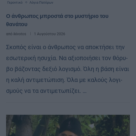
Γεροντικό
Λόγια Πατέρων
Ο άνθρωπος μπροστά στο μυστήριο του
θανάτου
από
ikivotos
1 Αυγούστου 2026
Σκο­πός εί­ναι ο άν­θρω­πος να απο­κτή­σει την
εσω­τε­ρι­κή ησυ­χία. Να αξιο­ποι­ή­σει τον θό­ρυ­
βο βά­ζον­τας δε­ξιό λο­γι­σμό. Όλη η βάση εί­ναι
η καλή αν­τι­με­τώ­πι­ση. Όλα με κα­λούς λο­γι­
σμούς να τα αν­τι­με­τω­πί­ζει. …