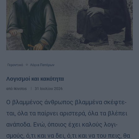
Γεροντικό
Λόγια Πατέρων
Λογισμοί και κακότητα
από
ikivotos
31 Ιουλίου 2026
Ο βλαμ­μέ­νος άν­θρω­πος βλαμ­μέ­να σκέ­φτε­
ται, όλα τα παίρ­νει αρι­στε­ρά, όλα τα βλέ­πει
ανά­πο­δα. Ενώ, όποιος έχει κα­λούς λο­γι­
σμούς, ό,τι και να δει, ό,τι και να του πεις, θα