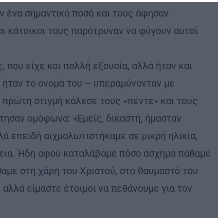
ν ένα σημαντικό ποσό και τους άφησαν
ι κάτοικοι τους παρότρυναν να φύγουν αυτοί
 που είχε και πολλή εξουσία, αλλά ήταν και
 ήταν το ονομά του – υπεραμύνονταν με
πρώτη στιγμή κάλεσε τους «πέντε» και τους
τησαν ομόφωνα: «Εμείς, δικαστή, ήμασταν
λά επειδή αιχμαλωτιστήκαμε σε μικρή ηλικία,
βεια. Ήδη αφού καταλάβαμε πόσο άσχημα πάθαμε
θαμε στη χάρη του Χριστού, στο θαυμαστό του
 αλλά είμαστε έτοιμοι να πεθάνουμε για τον