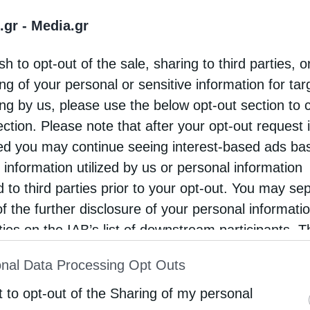
.gr -
Media.gr
ε ο, τότε επίσκοπος της Ηρακλείας, Δομίτιος, ο
 Γλυκερία είναι πολιούχος του Γαλατσίου Αττικής
sh to opt-out of the sale, sharing to third parties, o
ϊου.
ng of your personal or sensitive information for ta
ing by us, please use the below opt-out section to 
ection. Please note that after your opt-out request 
d you may continue seeing interest-based ads ba
 information utilized by us or personal information
d to third parties prior to your opt-out. You may se
of the further disclosure of your personal informati
Γεώργιος, Μιχαήλ, Θεόδωρος και Γεώργιος
rties on the IAB’s list of downstream participants. T
ion may also be disclosed by us to third parties on
nal Data Processing Opt Outs
st of Downstream Participants
that may further discl
rd parties.
t to opt-out of the Sharing of my personal