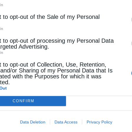
In
εώργιος και ο νεότερος Γεώργιος, κατάγονταν
t to opt-out of the Sale of my Personal
ήλ, καταγόταν από την μεγαλόνησο Κύπρο. Και οι
In
, όταν ξέσπασε η επανάσταση οιΤούρκοι σε
t to opt-out of processing my Personal Data
ένεδο στη Σαμοθράκη όπου έσφαξαν τους άντρες
argeted Advertising.
In
ού τους απήγαγαν και με τη βία, τους έστειλαν
t to opt-out of Collection, Use, Retention,
η και στην Αίγυπτο. Ανάμεσα στους αιχμαλώτους
 and/or Sharing of my Personal Data that Is
ated with the Purposes for which it was
cted.
ανήλθαν στη Σαμοθράκη (αν και τελούσε υπό τον
Out
ικής περιουσίας τους ο καθένας, ενώθηκαν με
CONFIRM
νισμό στον οποίο είχαν μυηθεί με την βία. Αυτό
κούσαν στη Σαμοθράκη και μέσω αυτών σε
Data Deletion
Data Access
Privacy Policy
της περιοχής μαζί με τον ιεροδικαστή, τους τους