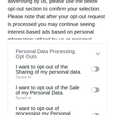
advertising by us, please use the below
αποκατάστασης».
opt-out section to confirm your selection.
Ο κ. Τζιτζικώστας δώρισε στον κ. Μαρτίνο,
Please note that after your opt-out request
is processed you may continue seeing
με την ευκαιρία της πρώτης επίσκεψής του
interest-based ads based on personal
στην Περιφέρεια ένα λεύκωμα από την
information utilized by us or personal
έκθεση της Περιφέρειας Κεντρικής
information disclosed to third parties prior
Personal Data Processing
Μακεδονίας για το Άγιον Όρος, που
to your opt-out. You may separately opt-out
Opt Outs
πραγματοποιήθηκε στο Ευρωπαϊκό
of the further disclosure of your personal
I want to opt-out of the
information by third parties on the IAB’s list
Κοινοβούλιο και τον κάλεσε να οργανώσουν
Sharing of my personal data.
Opted In
of downstream participants. This
εκδηλώσεις προβολής του Αγίου Όρους στην
information may also be disclosed by us to
I want to opt-out of the Sale
ΕΕ, με την ευκαιρία και της προεδρίας του κ.
of my Personal Data.
third parties on the
IAB’s List of
Opted In
Τζιτζικώστα στην Ευρωπαϊκή Επιτροπή των
Downstream Participants
that may further
Περιφερειών.
I want to opt-out of
disclose it to other third parties.
processing my Personal