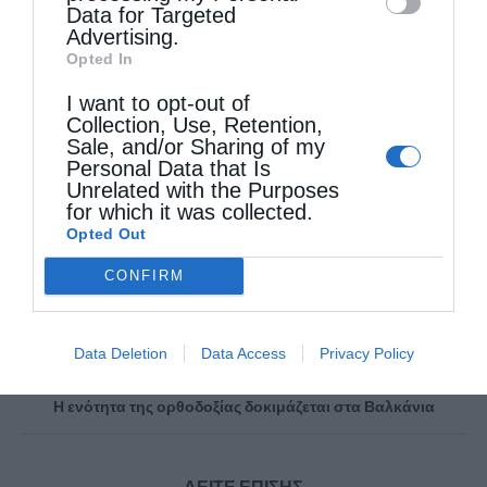
Data for Targeted
Advertising.
Opted In
ΑΓΙΟ
ΑΠΟΚΑΤΆΣΤΑΣΗ
ΖΗΜΙΈΣ
ΜΑΡΤΊΝΟΣ
I want to opt-out of
ΌΡΟΣ
ΤΖΙΤΖΙΚΏΣΤΑΣ
Collection, Use, Retention,
Sale, and/or Sharing of my
Personal Data that Is
Unrelated with the Purposes
0
ΜΟΙΡΑΣΟΥ
for which it was collected.
Opted Out
CONFIRM
Προηγούμενο άρθρο
Βαρβιτσιώτης: Η Αγιά Σοφιά δεν μπορεί να αποκτήσει
νεοοθωμανικά χαρακτηριστικά
Data Deletion
Data Access
Privacy Policy
Επόμενο άρθρο
Η ενότητα της ορθοδοξίας δοκιμάζεται στα Βαλκάνια