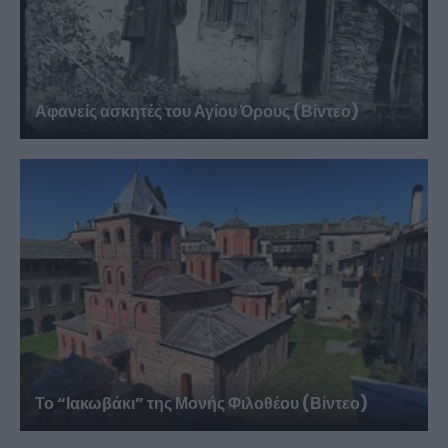
Αφανείς ασκητές του Αγίου Όρους (Βίντεο)
Το “Ιακωβάκι” της Μονής Φιλοθέου (Βίντεο)