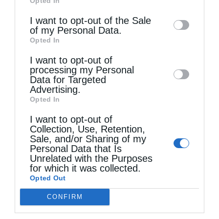
Opted In
of downstream participants. This
information may also be disclosed by us to
I want to opt-out of the Sale
Η Εορτή της Μεταμορφώσεως στη Σάμο
of my Personal Data.
third parties on the
IAB’s List of
Opted In
Downstream Participants
that may further
I want to opt-out of
disclose it to other third parties.
processing my Personal
Data for Targeted
Advertising.
Opted In
I want to opt-out of
Collection, Use, Retention,
Sale, and/or Sharing of my
Personal Data that Is
Unrelated with the Purposes
for which it was collected.
Ιερά Παράκληση στον οικισμό Κατσαρού
Opted Out
CONFIRM