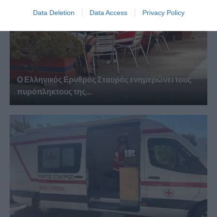
Data Deletion
Data Access
Privacy Policy
Ο Ελληνικός Ερυθρός Σταυρός ενημερώνει τους
πυρόπληκτους της...