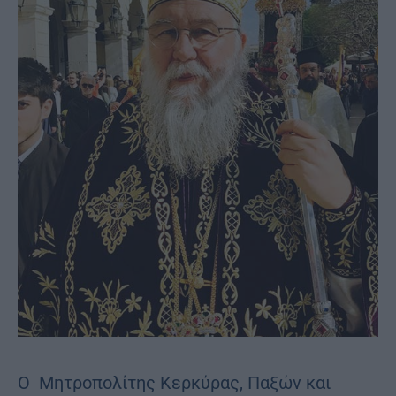
Ο Μητροπολίτης Κερκύρας, Παξών και