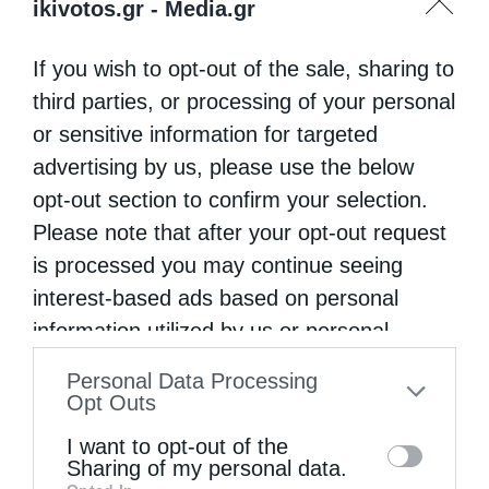
ikivotos.gr -
Media.gr
If you wish to opt-out of the sale, sharing to
third parties, or processing of your personal
or sensitive information for targeted
advertising by us, please use the below
opt-out section to confirm your selection.
Οι εθελοντές του Ελληνικού Ερυθρού Σταυρού
διέσωσαν δεκάδες...
Please note that after your opt-out request
is processed you may continue seeing
interest-based ads based on personal
information utilized by us or personal
information disclosed to third parties prior
Personal Data Processing
to your opt-out. You may separately opt-out
Opt Outs
of the further disclosure of your personal
I want to opt-out of the
information by third parties on the IAB’s list
Sharing of my personal data.