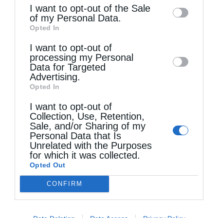
information may also be disclosed by us to
I want to opt-out of the Sale
of my Personal Data.
third parties on the
IAB’s List of
Δημητριάδος Ιγνάτιος: «Η Παναγία μας δείχνει τον
Opted In
Downstream Participants
that may further
δρόμο...
I want to opt-out of
disclose it to other third parties.
processing my Personal
Data for Targeted
Advertising.
Opted In
I want to opt-out of
Collection, Use, Retention,
Sale, and/or Sharing of my
Personal Data that Is
Unrelated with the Purposes
for which it was collected.
Opted Out
Η εορτή της Μεταμορφώσεως του Σωτήρος σε
Μεταμόρφωση...
CONFIRM