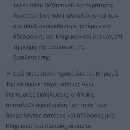
τελευταίου Βυζαντινοῦ Αὐτοκράτορος
Κωνσταντίνου τοῦ Παλαιολόγου καί τῶν
σύν αὐτῷ ἀναιρεθέντων πατέρων καί
ἀδελφῶν ἡμῶν, Κληρικῶν καί Λαϊκῶν, ἐπί
τῇ μνήμῃ τῆς ἁλώσεως τῆς
Βασιλευούσης.
Ἡ Ἱερά Μητρόπολη προσκαλεῖ τὸ Πλήρωμά
Της νὰ συμμετάσχει στὶς ὡς ἄνω
ἐπετειακές ἐκδηλώσεις, οἱ ὁποῖες
ἀποτελοῦν ὀφειλομένη τιμή πρός τοὺς
ἀναιρεθέντες πατέρες καί ἀδελφούς μας,
Κληρικούς καί Λαϊκούς, οἱ ὁποῖοι