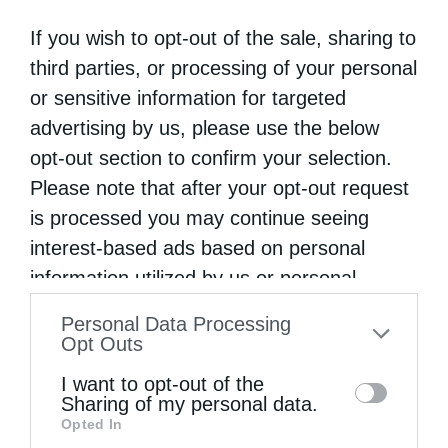
If you wish to opt-out of the sale, sharing to
third parties, or processing of your personal
or sensitive information for targeted
advertising by us, please use the below
opt-out section to confirm your selection.
Please note that after your opt-out request
is processed you may continue seeing
Η “Κιβωτός της Ορθοδοξίας” σε όλα τα περίπτερα
interest-based ads based on personal
information utilized by us or personal
information disclosed to third parties prior
Personal Data Processing
to your opt-out. You may separately opt-out
Opt Outs
of the further disclosure of your personal
I want to opt-out of the
information by third parties on the IAB’s list
Sharing of my personal data.
Opted In
of downstream participants. This