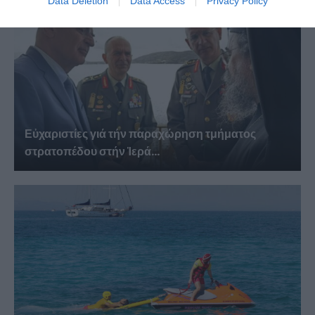
Data Deletion
Data Access
Privacy Policy
Εὐχαριστίες γιά τήν παραχώρηση τμήματος
στρατοπέδου στήν Ἱερά...