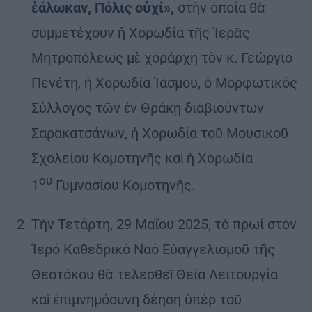
ἑάλωκαν, Πόλις οὐχί»,
στὴν ὁποία θὰ
συμμετέχουν ἡ Χορωδία τῆς Ἱερᾶς
Μητροπόλεως μὲ χοράρχη τὸν κ. Γεώργιο
Πενέτη, ἡ Χορωδία Ἰάσμου, ὁ Μορφωτικός
Σύλλογος τῶν ἐν Θράκῃ διαβιούντων
Σαρακατσάνων, ἡ Χορωδία τοῦ Μουσικοῦ
Σχολείου Κομοτηνῆς καὶ ἡ Χορωδία
ου
1
Γυμνασίου Κομοτηνῆς.
Τὴν Τετάρτη, 29 Μαΐου 2025, τὸ πρωί στὸν
Ἱερό Καθεδρικό Ναό Εὐαγγελισμοῦ τῆς
Θεοτόκου θὰ τελεσθεῖ Θεία Λειτουργία
καὶ ἐπιμνημόσυνη δέηση ὑπέρ τοῦ