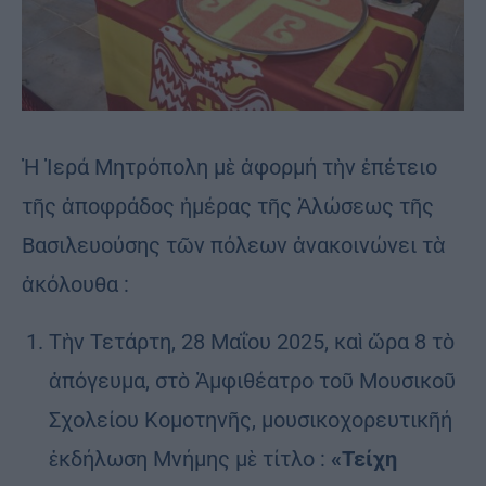
Ἡ Ἱερά Μητρόπολη μὲ ἀφορμή τὴν ἐπέτειο
τῆς ἀποφράδος ἡμέρας τῆς Ἁλώσεως τῆς
Βασιλευούσης τῶν πόλεων ἀνακοινώνει τὰ
ἀκόλουθα :
Τὴν Τετάρτη, 28 Μαΐου 2025, καὶ ὥρα 8 τὸ
ἀπόγευμα, στὸ Ἀμφιθέατρο τοῦ Μουσικοῦ
Σχολείου Κομοτηνῆς, μουσικοχορευτικῆή
ἐκδήλωση Μνήμης μὲ τίτλο :
«Τείχη