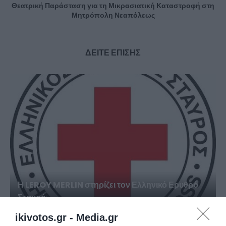
Θεατρική Παράσταση για τη Μικρασιατική Καταστροφή στη
Μητρόπολη Νεαπόλεως
ΔΕΙΤΕ ΕΠΙΣΗΣ
Η LEROY MERLIN στηρίζει τον Ελληνικό Ερυθρό
Σταυρό...
ikivotos.gr -
Media.gr