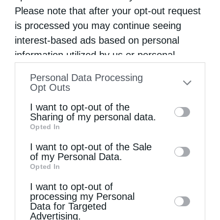
Please note that after your opt-out request
is processed you may continue seeing
interest-based ads based on personal
information utilized by us or personal
information disclosed to third parties prior
Personal Data Processing
to your opt-out. You may separately opt-out
Opt Outs
of the further disclosure of your personal
I want to opt-out of the
Ξεκίνησαν οι Παρακλήσεις στην Κυρία Θεοτόκο
information by third parties on the IAB’s list
Sharing of my personal data.
(Βίντεο)
Opted In
of downstream participants. This
information may also be disclosed by us to
I want to opt-out of the Sale
of my Personal Data.
third parties on the
IAB’s List of
Opted In
Downstream Participants
that may further
I want to opt-out of
disclose it to other third parties.
processing my Personal
Data for Targeted
Advertising.