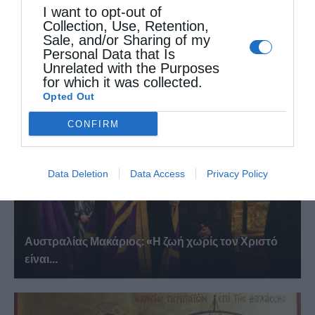
I want to opt-out of
Collection, Use, Retention,
Χειροθεσία δεκαπέντε Αναγνωστών από τον
Sale, and/or Sharing of my
Αρχιεπίσκοπο Αυστραλίας Μακάριο...
Personal Data that Is
Unrelated with the Purposes
for which it was collected.
Opted Out
CONFIRM
Data Deletion
Data Access
Privacy Policy
Αυστραλίας Μακάριος: «Η ζωή χωρίς τον Χριστό
είναι...