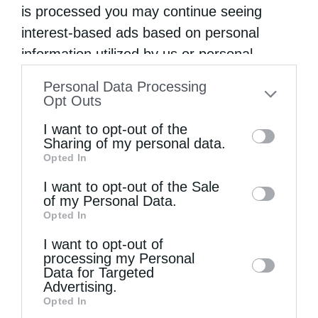
is processed you may continue seeing
interest-based ads based on personal
information utilized by us or personal
information disclosed to third parties prior
Personal Data Processing
to your opt-out. You may separately opt-out
Opt Outs
of the further disclosure of your personal
I want to opt-out of the
information by third parties on the IAB’s list
Sharing of my personal data.
Ιεροσολύμων Θεόφιλος: Να μιμηθούμε την
Opted In
of downstream participants. This
παρρησία των Αγίων...
information may also be disclosed by us to
I want to opt-out of the Sale
of my Personal Data.
third parties on the
IAB’s List of
Opted In
Downstream Participants
that may further
I want to opt-out of
disclose it to other third parties.
processing my Personal
Data for Targeted
Advertising.
Opted In