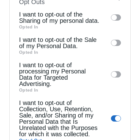
to your opt-out. You may separately opt-out
Opt Outs
of the further disclosure of your personal
ΕΛΠΙΔΟΦΌΡΟΣ
ΙΆΚΩΒΟΣ
ΜΠΡΟΎΚΛΙΝ
I want to opt-out of the
information by third parties on the IAB’s list
Sharing of my personal data.
ΠΟΡΕΊΑ
Opted In
of downstream participants. This
information may also be disclosed by us to
I want to opt-out of the Sale
of my Personal Data.
third parties on the
IAB’s List of
0
ΜΟΙΡΑΣΟΥ
Opted In
Downstream Participants
that may further
I want to opt-out of
disclose it to other third parties.
processing my Personal
Data for Targeted
Προηγούμενο άρθρο
Advertising.
Ο Κερκύρας, οι δελφίνοι και οι αθέατες κόντρες
Opted In
Επόμενο άρθρο
I want to opt-out of
Φθιώτιδος Συμεών: Η Εκκλησία να ηγηθεί πνευματικά της
Collection, Use, Retention,
μετακορωνοϊού κοινωνίας
Sale, and/or Sharing of my
Personal Data that Is
Unrelated with the Purposes
for which it was collected.
ΔΕΙΤΕ ΕΠΙΣΗΣ