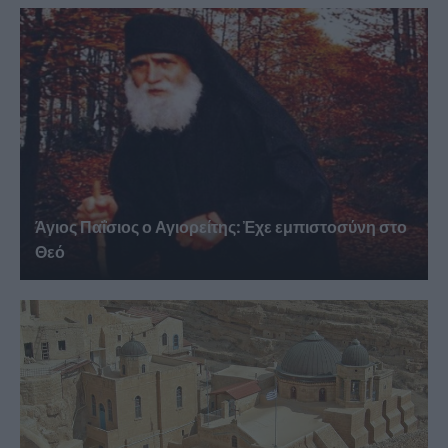
Άγιος Παΐσιος ο Αγιορείτης: Ἐχε εμπιστοσύνη στο
Θεό