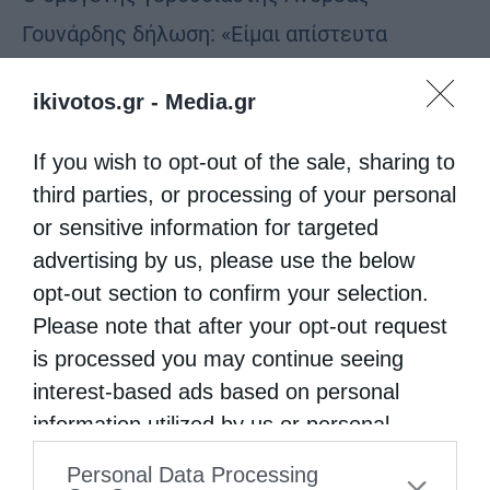
Γουνάρδης δήλωση: «Είμαι απίστευτα
υπερήφανος να πεζοπορώ δίπλα στον
ikivotos.gr -
Media.gr
Σεβασμιότατο Αρχιεπίσκοπο Ελπιδοφόρο και
στον Πρόεδρο του Μπρούκλιν και να
If you wish to opt-out of the sale, sharing to
επιδιώκουμε μεγαλύτερη δικαιοσύνη για
third parties, or processing of your personal
or sensitive information for targeted
εκείνους οι οποίοι δεν είναι πλέον εδώ για
advertising by us, please use the below
να μιλήσουν από μόνοι τους».
opt-out section to confirm your selection.
Please note that after your opt-out request
is processed you may continue seeing
interest-based ads based on personal
information utilized by us or personal
information disclosed to third parties prior
Personal Data Processing