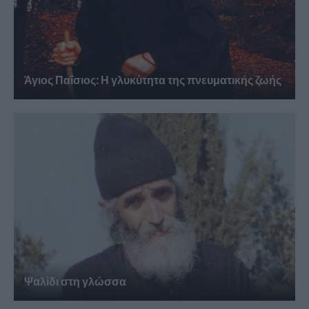
Άγιος Παΐσιος: Η γλυκύτητα της πνευματικής ζωής
Ψαλίδι στη γλώσσα