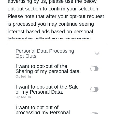
advertising by us, please use the below
opt-out section to confirm your selection.
Please note that after your opt-out request
is processed you may continue seeing
TOΥΡΙΣΜΌΣ
ΚΟΥΠΌΝΙΑ
interest-based ads based on personal
information utilized by us or personal
information disclosed to third parties prior
0
ΜΟΙΡΑΣΟΥ
Personal Data Processing
to your opt-out. You may separately opt-out
Opt Outs
of the further disclosure of your personal
I want to opt-out of the
information by third parties on the IAB’s list
Sharing of my personal data.
Προηγούμενο άρθρο
Opted In
of downstream participants. This
Σύντομα τα γυρίσματα του “Ανθρώπου του Θεού” για τη ζωή
και το έργο του Αγ.Νεκταρίου
information may also be disclosed by us to
I want to opt-out of the Sale
of my Personal Data.
third parties on the
IAB’s List of
Επόμενο άρθρο
Opted In
Θέσεις για προγράμματα σπουδών στη θεολογική σχολή
Downstream Participants
that may further
Κύπρου
I want to opt-out of
disclose it to other third parties.
processing my Personal