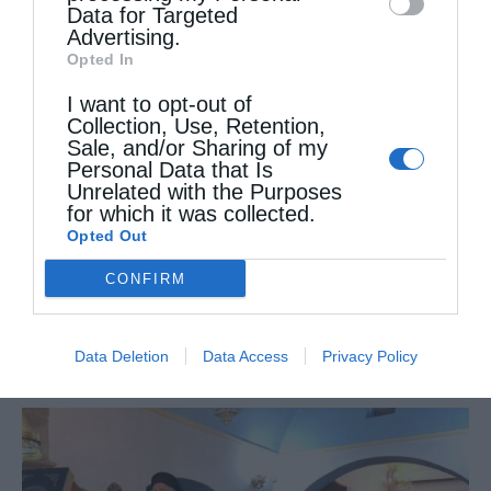
Data for Targeted
Advertising.
ΔΕΙΤΕ ΕΠΙΣΗΣ
Opted In
I want to opt-out of
Collection, Use, Retention,
Sale, and/or Sharing of my
Personal Data that Is
Unrelated with the Purposes
for which it was collected.
Opted Out
CONFIRM
Μη χάσετε σήμερα, την “Κιβωτό της Ορθοδοξίας”,
σε...
Data Deletion
Data Access
Privacy Policy