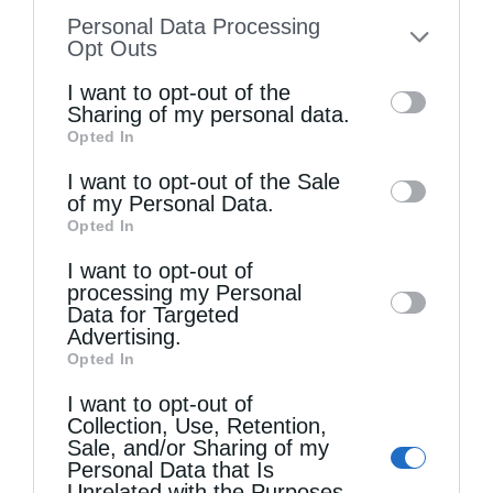
από την επίσημη συλλογή του ρωσικού
information disclosed to third parties prior
Personal Data Processing
to your opt-out. You may separately opt-out
μουσείου.
Opt Outs
of the further disclosure of your personal
I want to opt-out of the
information by third parties on the IAB’s list
Sharing of my personal data.
Opted In
of downstream participants. This
information may also be disclosed by us to
I want to opt-out of the Sale
of my Personal Data.
third parties on the
IAB’s List of
Opted In
Downstream Participants
that may further
I want to opt-out of
disclose it to other third parties.
processing my Personal
ΚΛΕΜΜΈΝΑ
ΟΥΚΡΑΝΊΑ
ΡΩΣΆΙ
ΣΚΕΎΗ
Data for Targeted
Advertising.
Opted In
0
I want to opt-out of
ΜΟΙΡΑΣΟΥ
Collection, Use, Retention,
Sale, and/or Sharing of my
Personal Data that Is
Unrelated with the Purposes