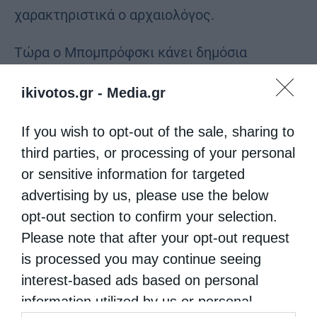
χαρακτηριστικά ο αρχαιολόγος.
Τώρα ο Μπομπρόφσκι κάνει δημόσια
έκκληση στους συναδέλφους του
ikivotos.gr -
Media.gr
αρχαιολόγους να μπουν κι αυτοί στη
διαδικασία της ταυτοποίησης ώστε να
If you wish to opt-out of the sale, sharing to
third parties, or processing of your personal
βρεθούν όλα τα χαμένα αντικείμενα της
or sensitive information for targeted
ουκρανικής πολιτιστικής κληρονομιάς.
advertising by us, please use the below
opt-out section to confirm your selection.
Στις φωτογραφίες που δημοσίευσε ο ίδιος
Please note that after your opt-out request
φαίνονται καθαρά από την μία πλευρά οι
is processed you may continue seeing
φωτογραφίες της παλαιάς λίστας με τα
interest-based ads based on personal
«χαμένα» και δίπλα η αντίστοιχη απεικόνιση
information utilized by us or personal