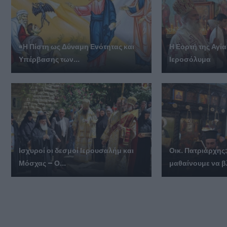
«Η Πίστη ως Δύναμη Ενότητας και
Η Εορτή της Αγί
Υπέρβασης των...
Ιεροσόλυμα
Ισχυροί οι δεσμοί Ιερουσαλήμ και
Οικ. Πατριάρχης:
Μόσχας – Ο...
μαθαίνουμε να β