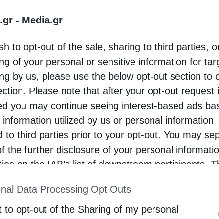
η και η πρόληψη της μελλοντικής βεβήλωσης της
.gr -
Media.gr
 ότι η Αγία Σοφία, ως τόπος εξαιρετικής
 σε όλες τις θρησκείες και τους λαούς.
sh to opt-out of the sale, sharing to third parties, o
ng of your personal or sensitive information for ta
την UNESCO, στον πρόεδρο του Συμβουλίου της
ing by us, please use the below opt-out section to 
ατών. Επιπλέον, απέστειλε ανοιχτή επιστολή
ection. Please note that after your opt-out request 
ύς ελληνικής καταγωγής, τους τέως προέδρους
d you may continue seeing interest-based ads ba
παρχιακά κογκρέσα, τους οργανισμούς και τις
 information utilized by us or personal information
d to third parties prior to your opt-out. You may se
ποστηρίξουν τα αιτήματά του προς την καναδική
of the further disclosure of your personal informati
rties on the IAB’s list of downstream participants. T
ion may also be disclosed by us to third parties on
 τον Καναδό πρωθυπουργό, το ΕΚΚ εξέφρασε
nal Data Processing Opt Outs
st of Downstream Participants
that may further discl
όφαση της κυβέρνησής του να εγκρίνει την
rd parties.
t to opt-out of the Sharing of my personal
 το εμπάργκο όπλων που έχει επιβάλει εξαιτίας