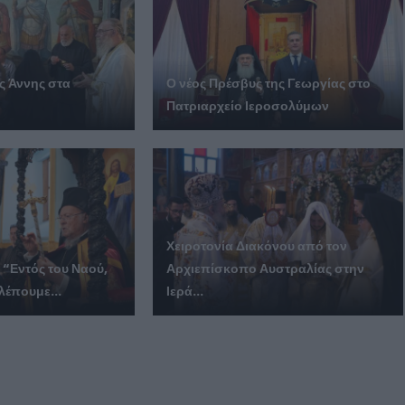
ας Άννης στα
Ο νέος Πρέσβυς της Γεωργίας στο
Πατριαρχείο Ιεροσολύμων
Χειροτονία Διακόνου από τον
 “Εντός του Ναού,
Αρχιεπίσκοπο Αυστραλίας στην
λέπουμε...
Ιερά...