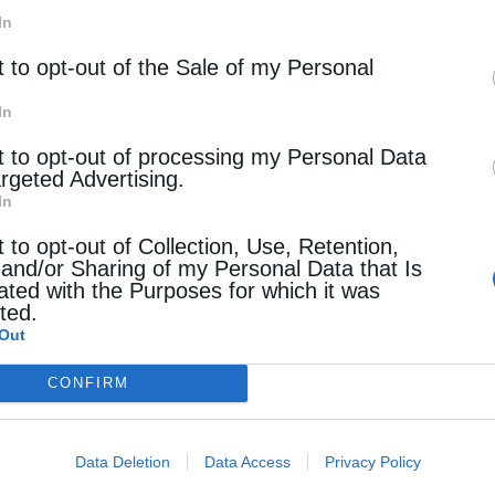
In
.
t to opt-out of the Sale of my Personal
τή είναι αντίθετη με τη φιλοσοφία και το
In
λαξη της ειρήνης, όπως επίσης και ότι ο Καναδάς
t to opt-out of processing my Personal Data
ο θέμα.
argeted Advertising.
In
ε τον Τριντό και την κυβέρνησή του να
t to opt-out of Collection, Use, Retention,
 τον επεκτατισμό της Τουρκίας στη Μέση Ανατολή
 and/or Sharing of my Personal Data that Is
ated with the Purposes for which it was
εμπάργκο και την ακύρωση της πώλησης
cted.
Out
CONFIRM
Data Deletion
Data Access
Privacy Policy