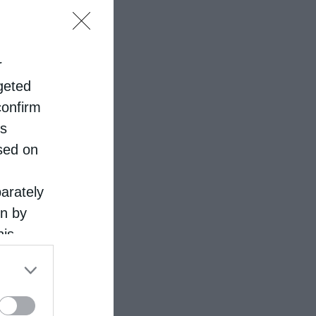
r
rgeted
confirm
is
sed on
parately
on by
his
 the
ose it to