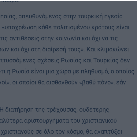
 κόσμο.
σίας, απευθυνόμενος στην τουρκική ηγεσία
ι «υποχρέωση κάθε πολιτισμένου κράτους είναι
ις αντιθέσεις στην κοινωνία και όχι να τις
ων και όχι στη διαίρεσή τους». Και κλιμακώνει
απτυσσόμενες σχέσεις Ρωσίας και Τουρκίας δεν
τι η Ρωσία είναι μια χώρα με πληθυσμό, ο οποίος
οί», οι οποίοι θα αισθανθούν «βαθύ πόνο», εάν
 Η διατήρηση της τρέχουσας, ουδέτερης
γαλύτερα αριστουργήματα του χριστιανικού
 χριστιανούς σε όλο τον κόσμο, θα αναπτύξει