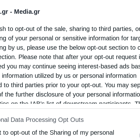
υμασμό για τα επιτεύγματα αυτού του
.gr -
Media.gr
ς. Και ένα από τα ευλαβώς τιμώμενα σύμβολά
της κατέστη διαχρονική για τον πολιτισμό και
sh to opt-out of the sale, sharing to third parties, o
ng of your personal or sensitive information for ta
 αρχιτέκτονές μας στο Κίεβο, το Νόβγκοροντ, το
ing by us, please use the below opt-out section to 
ου πνευματικού γίγνεσθαι του μεσαιωνικού
ection. Please note that after your opt-out request 
d you may continue seeing interest-based ads ba
 information utilized by us or personal information
λλος, τάχθηκε στο πλευρό του Οικουμενικού
d to third parties prior to your opt-out. You may se
ατραπεί σε τζαμί η Αγία Σοφία, τονίζοντας ότι
of the further disclosure of your personal informati
 χριστιανικό πολιτισμό.
rties on the IAB’s list of downstream participants. T
ion may also be disclosed by us to third parties on
 σχέσεις των δύο Πατριαρχών είχαν περάσει από
nal Data Processing Opt Outs
st of Downstream Participants
that may further discl
Ουκρανικής εκκλησίας.
rd parties.
t to opt-out of the Sharing of my personal