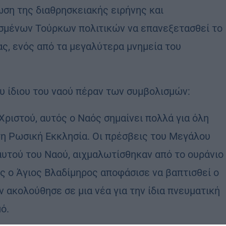
ωση της διαθρησκειακής ειρήνης και
ισμένων Τούρκων πολιτικών να επανεξετασθεί το
ς, ενός από τα μεγαλύτερα μνημεία του
υ ίδιου του ναού πέραν των συμβολισμών:
Χριστού, αυτός ο Ναός σημαίνει πολλά για όλη
στη Ρωσική Εκκλησία. Οι πρέσβεις του Μεγάλου
υτού του Ναού, αιχμαλωτίσθηκαν από το ουράνιο
ς ο Άγιος Βλαδίμηρος αποφάσισε να βαπτισθεί ο
ν ακολούθησε σε μια νέα για την ίδια πνευματική
ό.