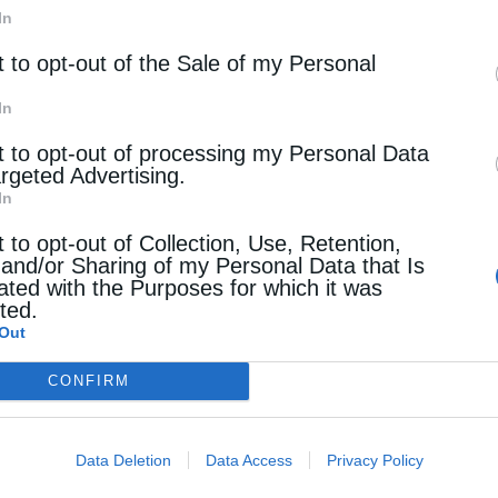
 ολόκληρο τον χριστιανικό πολιτισμό, και συνεπώς
In
σε ο Πατριάρχης Κύριλλος.
t to opt-out of the Sale of my Personal
In
ας εξέφρασε την ελπίδα ότι η τουρκική
t to opt-out of processing my Personal Data
argeted Advertising.
In
 έτσι και τώρα, ο ρωσικός λαός αντιμετώπιζε και
t to opt-out of Collection, Use, Retention,
καταπατήσεως της χιλιετούς πνευματικής
 and/or Sharing of my Personal Data that Is
ated with the Purposes for which it was
όλεως με πικρία και αγανάκτηση». Και
cted.
Out
Ορθόδοξο Χριστιανό η Αγία Σοφία είναι ένα
 ιστορικό αυτό Ναό οι πρέσβεις του Μεγάλου
CONFIRM
ουράνιο κάλλος του» και με τις διηγήσεις τους ο
θεί ο ίδιος και βάπτισε τη χώρα των Ρως, πράξη
Data Deletion
Data Access
Privacy Policy