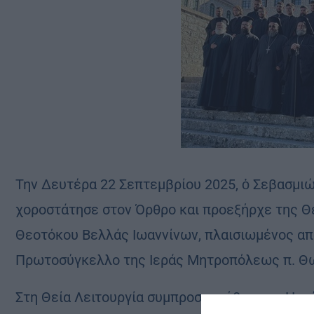
Την Δευτέρα 22 Σεπτεμβρίου 2025, ὁ Σεβασμι
χοροστάτησε στον Όρθρο και προεξήρχε της Θ
Θεοτόκου Βελλάς Ιωαννίνων, πλαισιωμένος απ
Πρωτοσύγκελλο της Ιεράς Μητροπόλεως π. Θ
Στη Θεία Λειτουργία συμπροσευχήθηκαν ο Ηγο