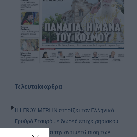
Τελευταία άρθρα
Η LEROY MERLIN στηρίζει τον Ελληνικό
Ερυθρό Σταυρό με δωρεά επιχειρησιακού
εξοπλισμού για την αντιμετώπιση των