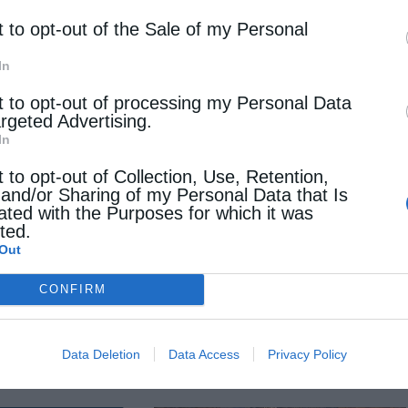
νομιλήσει με τους παρισταμένους και να ευχηθεί
t to opt-out of the Sale of my Personal
In
t to opt-out of processing my Personal Data
argeted Advertising.
In
t to opt-out of Collection, Use, Retention,
 and/or Sharing of my Personal Data that Is
ated with the Purposes for which it was
cted.
Out
Επόμενο άρθρο
Ο Μητροπολίτης Σουηδίας τέλεσε τον Αγιασμό στο Ελληνικό
CONFIRM
Σχολείο (φωτο)
Data Deletion
Data Access
Privacy Policy
 ΕΠΙΣΗΣ