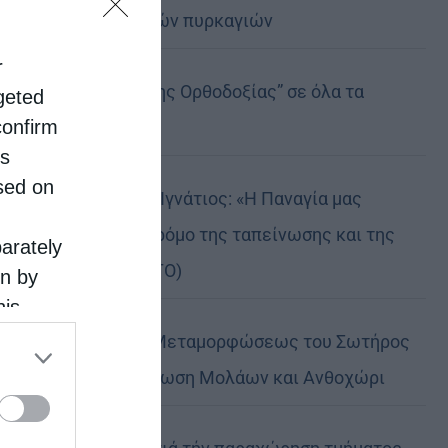
καταστροφικών πυρκαγιών
r
Η “Κιβωτός της Ορθοδοξίας” σε όλα τα
rgeted
confirm
περίπτερα
is
sed on
Δημητριάδος Ιγνάτιος: «Η Παναγία μας
δείχνει τον δρόμο της ταπείνωσης και της
parately
σιωπής» (ΦΩΤΟ)
on by
his
 the
Η εορτή της Μεταμορφώσεως του Σωτήρος
ose it to
σε Μεταμόρφωση Μολάων και Ανθοχώρι