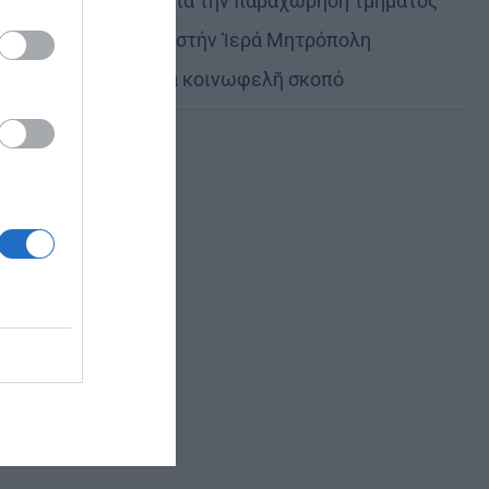
Εὐχαριστίες γιά τήν παραχώρηση τμήματος
στρατοπέδου στήν Ἱερά Μητρόπολη
Καστορίας γιά κοινωφελῆ σκοπό