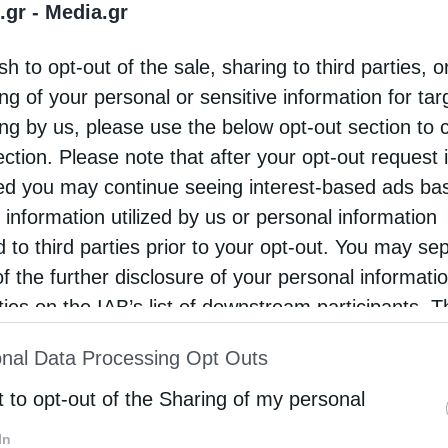
ιος Αμυράς, η κα Αγνή Νάκου, Αναπληρώτρια
.gr -
Media.gr
ιευθύνσεως Εκκλησιαστικής Εκπαίδευσης του
sh to opt-out of the sale, sharing to third parties, o
εωργία Μουτατζή καθώς και εκπρόσωποι των
ng of your personal or sensitive information for ta
αθητές της Σχολής Μαθητείας Υποψηφίων
ing by us, please use the below opt-out section to 
υχητικά στην ιερά αυτή σύναξη.
ection. Please note that after your opt-out request 
d you may continue seeing interest-based ads ba
 η ρασοφορία των νεοεισαχθέντων φοιτητών υπό
 information utilized by us or personal information
ικό Καθολικό της Μονής για τη νέα σχολική
d to third parties prior to your opt-out. You may se
of the further disclosure of your personal informati
αφέρθηκε στο μέγα χάρισμα της Ἱερωσύνης,
rties on the IAB’s list of downstream participants. T
τους μαθητές για την ιερή τους απόφαση να
ion may also be disclosed by us to third parties on
ε δε με έμφαση ότι οι υποψήφιοι κληρικοί
nal Data Processing Opt Outs
st of Downstream Participants
that may further discl
όστολοι.
rd parties.
t to opt-out of the Sharing of my personal
θηκε δεξίωση στην Τράπεζα της Σχολής Βελλάς,
In