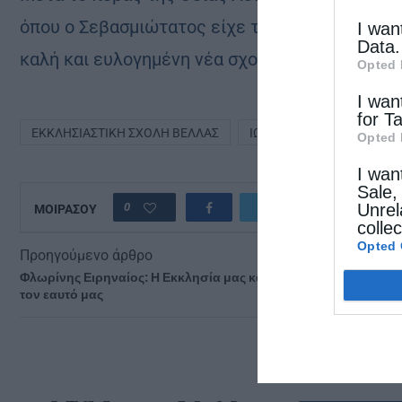
όπου ο Σεβασμιώτατος είχε την ευκαιρία να συ
I wan
Data.
καλή και ευλογημένη νέα σχολική χρονιά.
Opted 
I wan
for T
ΕΚΚΛΗΣΙΑΣΤΙΚΉ ΣΧΟΛΉ ΒΕΛΛΆΣ
ΙΩΑΝΝΊΝΩΝ ΜΆΞΙΜΟΣ
Opted 
I wan
Sale,
Unrel
0
ΜΟΙΡΑΣΟΥ
colle
Opted 
Προηγούμενο άρθρο
Φλωρίνης Ειρηναίος: Η Εκκλησία μας καλεί να ξεχάσουμε
τον εαυτό μας
ΔΕΙΤΕ