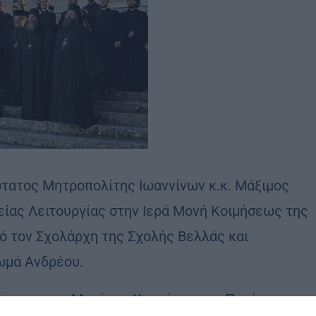
ώτατος Μητροπολίτης Ιωαννίνων κ.κ. Μάξιμος
είας Λειτουργίας στην Ιερά Μονή Κοιμήσεως της
ό τον Σχολάρχη της Σχολής Βελλάς και
ωμά Ανδρέου.
ύμενος της Μονής π. Χρυσόστομος, Πατέρες της