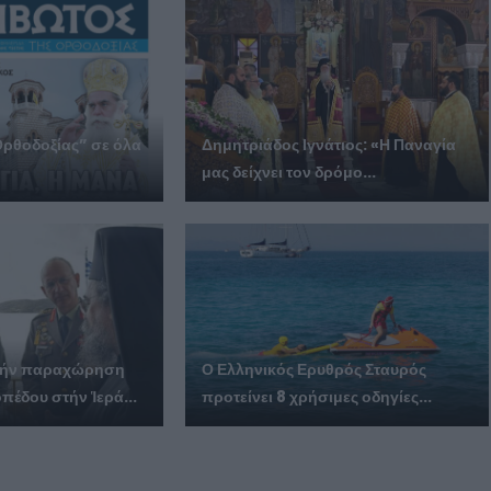
Ορθοδοξίας” σε όλα
Δημητριάδος Ιγνάτιος: «Η Παναγία
μας δείχνει τον δρόμο...
ά τήν παραχώρηση
Ο Ελληνικός Ερυθρός Σταυρός
πέδου στήν Ἱερά...
προτείνει 8 χρήσιμες οδηγίες...