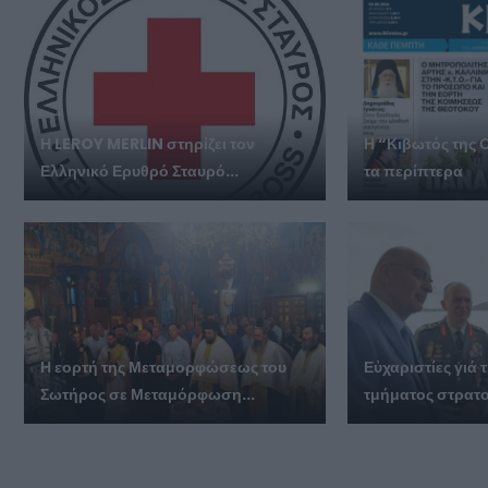
Η LEROY MERLIN στηρίζει τον
Η “Κιβωτός της 
Ελληνικό Ερυθρό Σταυρό...
τα περίπτερα
Η εορτή της Μεταμορφώσεως του
Εὐχαριστίες γι
Σωτήρος σε Μεταμόρφωση...
τμήματος στρατο