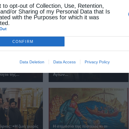
t to opt-out of Collection, Use, Retention,
 and/or Sharing of my Personal Data that Is
 ΕΠΙΣΗΣ
ated with the Purposes for which it was
cted.
Out
CONFIRM
Ιεροσολύμων Θεόφιλος: Να
Data Deletion
Data Access
Privacy Policy
ριος: «Ο Χριστός
μιμηθούμε την παρρησία των
τητα της...
Αγίων...
ριος: «Η ζωή χωρίς
Η σημασία της πίστεως κι οι