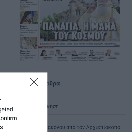
Τελευταία άρθρα
r
Κακό και εκδίκηση
rgeted
confirm
is
Χειροτονία Διακόνου από τον Αρχιεπίσκοπο