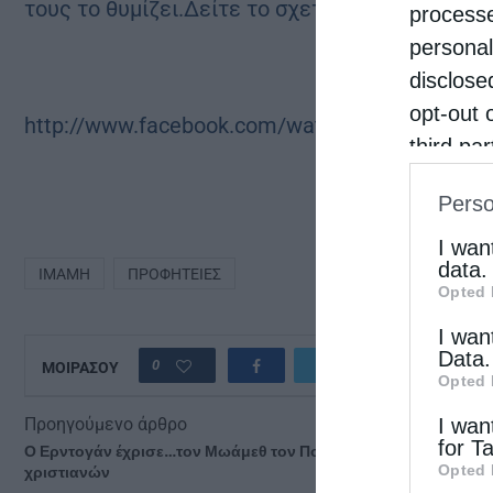
τους το θυμίζει.Δείτε το σχετικό βίντεο:
processe
personal
disclose
opt-out 
http://www.facebook.com/watch/?v=60819899
third pa
informat
Perso
IAB’s Li
other thi
I wan
data.
ΙΜΆΜΗ
ΠΡΟΦΗΤΕΊΕΣ
Opted 
I wan
Data.
0
ΜΟΙΡΑΣΟΥ
Opted 
Προηγούμενο άρθρο
I wan
for T
Ο Ερντογάν έχρισε…τον Μωάμεθ τον Πορθητή προστάτη των
χριστιανών
Opted 