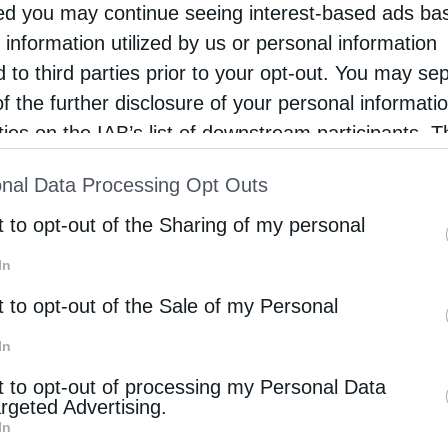
d you may continue seeing interest-based ads ba
 information utilized by us or personal information
d to third parties prior to your opt-out. You may se
of the further disclosure of your personal informati
3135475
rties on the IAB’s list of downstream participants. T
ion may also be disclosed by us to third parties on
nal Data Processing Opt Outs
st of Downstream Participants
that may further discl
rd parties.
t to opt-out of the Sharing of my personal
In
t to opt-out of the Sale of my Personal
In
t to opt-out of processing my Personal Data
Επόμενο άρθρο
argeted Advertising.
Διαβάστε στην “Κιβωτό της Ορθοδοξίας” την Πέμπτη
In