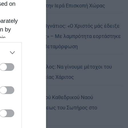
sed on
Αυστραλίας στην Ιερά Επισκοπή Χώρας
parately
Δημητριάδος Ιγνάτιος: «Ο Χριστός μάς έδειξε
on by
το μέλλον μας» – Με λαμπρότητα εορτάστηκε
his
στον Βόλο η Μεταμόρφωση
 the
ose it to
Κορίνθου Παύλος: Να γίνουμε μέτοχοι του
φωτός της Θείας Χάριτος
Πανήγυρη Ιερού Καθεδρικού Ναού
Μεταμορφώσεως του Σωτήρος στο
Αρκαλοχώρι