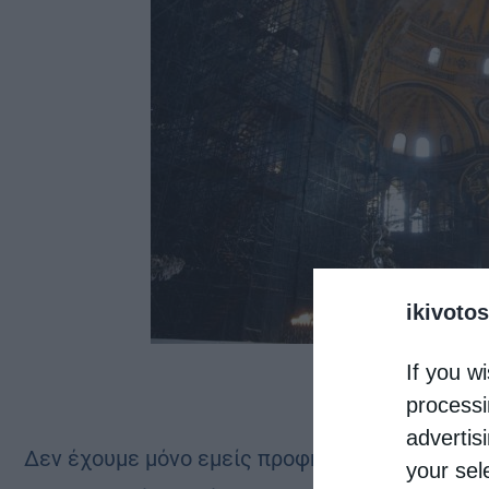
ikivotos
If you wi
processi
advertis
Δεν έχουμε μόνο εμείς προφητείες για την Αγιά
your sel