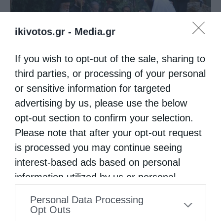
ikivotos.gr -
Media.gr
Ο Νεαπόλεως στο Ιερό Παρεκκλήσι Αγίας
Παρασκευής Παλαιοκάστρου...
If you wish to opt-out of the sale, sharing to
third parties, or processing of your personal
or sensitive information for targeted
advertising by us, please use the below
opt-out section to confirm your selection.
Please note that after your opt-out request
is processed you may continue seeing
interest-based ads based on personal
information utilized by us or personal
Πειραιώς Σεραφείμ: Να χαίρεστε τη ζωή εδώ,
αλλά...
information disclosed to third parties prior
Personal Data Processing
to your opt-out. You may separately opt-out
Opt Outs