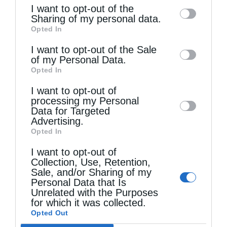
of the further disclosure of your personal
I want to opt-out of the
information by third parties on the IAB’s list
Sharing of my personal data.
Opted In
of downstream participants. This
information may also be disclosed by us to
I want to opt-out of the Sale
of my Personal Data.
third parties on the
IAB’s List of
Opted In
Downstream Participants
that may further
I want to opt-out of
disclose it to other third parties.
processing my Personal
Αρχιερατική Θεία Λειτουργία στη Μονή
Data for Targeted
Μεταμορφώσεως Σωτήρος Χορτιάτη
Advertising.
Opted In
I want to opt-out of
Collection, Use, Retention,
Sale, and/or Sharing of my
Personal Data that Is
Unrelated with the Purposes
for which it was collected.
Opted Out