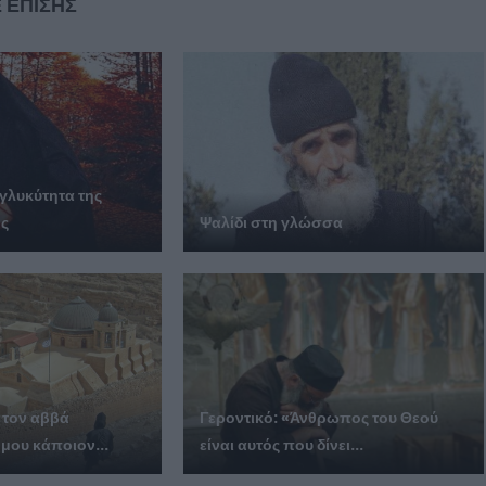
 ΕΠΙΣΗΣ
 γλυκύτητα της
ής
Ψαλίδι στη γλώσσα
 τον αββά
Γεροντικό: «Άνθρωπος του Θεού
 μου κάποιον...
είναι αυτός που δίνει...