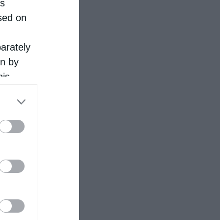
is
sed on
parately
on by
his
 the
ose it to