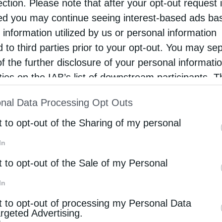
ection. Please note that after your opt-out request 
d you may continue seeing interest-based ads ba
ν χώρο της Βορείου Ηπείρου, επειδή, ίσως εκεί, η
 information utilized by us or personal information
d to third parties prior to your opt-out. You may se
. Γι’ αυτό έπρεπε να υπάρξη κάποια αντίδραση,
of the further disclosure of your personal informati
υς. Διότι κίνδυνος υπήρχε να χαθή για πάντα ένα
rties on the IAB’s list of downstream participants. T
ion may also be disclosed by us to third parties on
nal Data Processing Opt Outs
st of Downstream Participants
that may further discl
τειλε εκείνες ακριβώς τις κρίσιμες στιγμές, τον
rd parties.
t to opt-out of the Sharing of my personal
τη σαν βράχο, με ζήλο φλογερό, με θέληση
In
στό, την Ορθόδοξη Πίστη και τους σκλάβους
t to opt-out of the Sale of my Personal
ες περιοδείες σ’ όλη την Ελληνική επικράτεια,
μεγάλα εμπόδια, με δυσκολίες πολλές. Ληστές,
In
νεχώς προσκόμματα στο ιεραποστολικό έργο του
t to opt-out of processing my Personal Data
argeted Advertising.
 δυσκολίες. Ο ευαγγελισμός του λαού