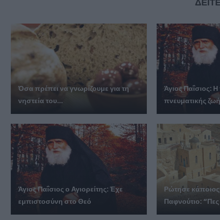
ΔΕΙΤΕ
Όσα πρέπει να γνωρίζουμε για τη
Άγιος Παΐσιος: Η
νηστεία του...
πνευματικής ζω
Άγιος Παΐσιος ο Αγιορείτης: Ἐχε
Ρώτησε κάποιος
εμπιστοσύνη στο Θεό
Παφνούτιο: “Πες