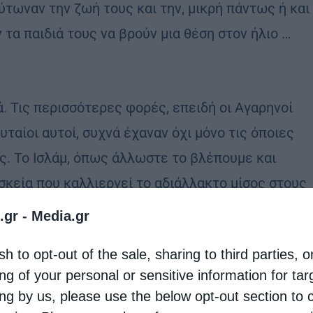
λύτωναν την ζωή τους και την, μικρή πάντως ή και
 τα παιδιά τους να βρούν μια θέση στον ήλιο …
. Τις περισσότερες φορές, επειδή οι Αγαρηνοί
ταίοι αυτοί, συχνά έχαναν όχι μόνο τις όποιες
υς. Το Ισλάμ, όπως άλλωστε το βλέπουμε και
ησκεία που καλλιεργεί το αδιάλλακτο μίσος στους
 ήταν ότι οι εξωμότες, μαζί με την πίστη τους,
.gr -
Media.gr
νείδηση. Έτσι, διαγραφόταν ένας θανάσιμος
sh to opt-out of the sale, sharing to third parties, o
κληροι πληθυσμοί να παύσουν να θεωρούν τους
ng of your personal or sensitive information for ta
ing by us, please use the below opt-out section to 