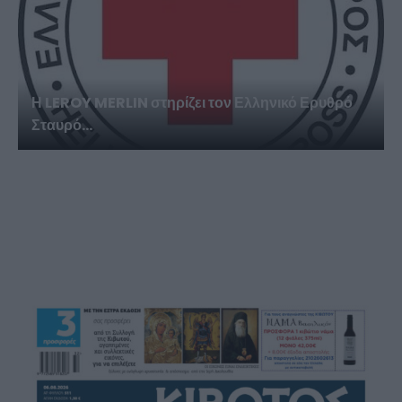
Η LEROY MERLIN στηρίζει τον Ελληνικό Ερυθρό
Σταυρό...