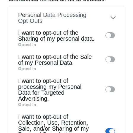
information utilized by us or personal
information disclosed to third parties prior
Personal Data Processing
to your opt-out. You may separately opt-out
Opt Outs
of the further disclosure of your personal
I want to opt-out of the
information by third parties on the IAB’s list
Sharing of my personal data.
Πειραιώς Σεραφείμ: Να χαίρεστε τη ζωή εδώ,
Opted In
of downstream participants. This
αλλά...
information may also be disclosed by us to
I want to opt-out of the Sale
of my Personal Data.
third parties on the
IAB’s List of
Opted In
Downstream Participants
that may further
I want to opt-out of
disclose it to other third parties.
processing my Personal
Data for Targeted
Advertising.
Opted In
I want to opt-out of
Collection, Use, Retention,
Αρχιερατική Θεία Λειτουργία στη Μονή
Sale, and/or Sharing of my