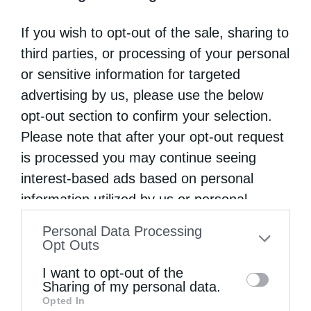
εκατοντάδων μέτρων από την προκυμαία,
If you wish to opt-out of the sale, sharing to
βρίσκονται αγκυροβολημένα τα επιβλητικά
third parties, or processing of your personal
θωρηκτά και καταδρομικά των Συμμαχικών
or sensitive information for targeted
δυνάμεων.
advertising by us, please use the below
opt-out section to confirm your selection.
Στις 19 Αυγούστου 1922 ο μητροπολίτης
Please note that after your opt-out request
Σμύρνης Χρυσόστομος (1867-1922), ένας
is processed you may continue seeing
φωτισμένος ιεράρχης, απευθύνει τα
interest-based ads based on personal
τελευταία λόγια του προς τους Σμυρνιούς,
information utilized by us or personal
information disclosed to third parties prior
στον κατάμεστο ναό της Αγίας Φωτεινής:
Personal Data Processing
to your opt-out. You may separately opt-out
Opt Outs
«Αδελφοί μου, η ώρα είναι δεινή, αλλά και ο
of the further disclosure of your personal
I want to opt-out of the
Θεός είναι μεγάλος. Έχετε πίστιν εις Αυτόν.
information by third parties on the IAB’s list
Sharing of my personal data.
Δοκιμαζόμεθα, αλλά ας μην
Opted In
of downstream participants. This