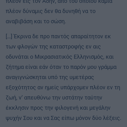
πλέον εις τον Άδην, από του οποίου καμία
πλέον δύναμις δεν θα δυνηθή να το
αναβιβάση και το σώση.
[…] Έκρινα δε προ παντός απαραίτητον εκ
των φλογών της καταστροφής εν αις
οδυνάται ο Μικρασιατικός Ελληνισμός, και
ζήτημα είναι εάν όταν το παρόν μου γράμμα
αναγιγνώσκηται υπό της υμετέρας
εξοχότητος αν ημείς υπάρχομεν πλέον εν τη
ζωή, ν’ απευθύνω την υστάτην ταύτην
έκκλησιν προς την φιλογενή και μεγάλην
ψυχήν Σου και να Σας είπω μόνον δύο λέξεις.