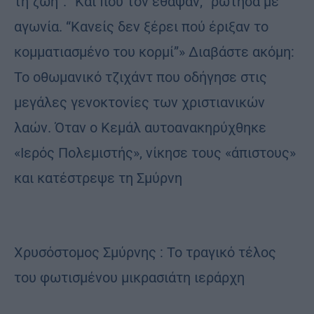
τη ζωή”. “Και πού τον έθαψαν;” ρώτησα με
αγωνία. “Κανείς δεν ξέρει πού έριξαν το
κομματιασμένο του κορμί”» Διαβάστε ακόμη:
To οθωμανικό τζιχάντ που οδήγησε στις
μεγάλες γενοκτονίες των χριστιανικών
λαών. Όταν ο Κεμάλ αυτοανακηρύχθηκε
«Ιερός Πολεμιστής», νίκησε τους «άπιστους»
και κατέστρεψε τη Σμύρνη
Χρυσόστομος Σμύρνης : Το τραγικό τέλος
του φωτισμένου μικρασιάτη ιεράρχη