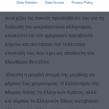
Data Deletion
Data Access
Privacy Policy
Την ίδια ημέρα ο Χρυσόστομος, που
συνεχίζει τις άοκνες προσπάθειές του για τη
διάσωση του μικρασιατικού ελληνισμού,
επισκέπτεται τον αμερικανό πρεσβευτή
Χόρτον και συντάσσει την τελευταία
επιστολή του, που έχει ως αποδέκτη τον
Ελευθέριο Βενιζέλο:
«Επέστη η μεγάλη στιγμή της μεγάλης εκ
μέρους Σας χειρονομίας. Ο Ελληνισμός της
Μικράς Ασίας, το Ελληνικόν Κράτος, αλλά
και σύμπαν το Ελληνικόν Έθνος καταβαίνει