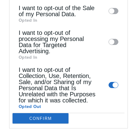
ολιγοπιστώμεν…»
information may also be disclosed by us to
I want to opt-out of the Sale
of my Personal Data.
third parties on the
IAB’s List of
Opted In
Στις 25 Αυγούστου η στρατιωτική εκκένωση
Downstream Participants
that may further
I want to opt-out of
έχει ολοκληρωθεί και οι πρόσφυγες
disclose it to other third parties.
processing my Personal
καταβάλλουν αγωνιώδεις προσπάθειες να
Data for Targeted
Advertising.
επιβιβαστούν σε πλοία. Ο Γεώργιος
Opted In
Χατζανέστης, αντιστράτηγος και διοικητής
I want to opt-out of
Collection, Use, Retention,
της Στρατιάς της Μικράς Ασίας, που έχει
Sale, and/or Sharing of my
δηλώσει πριν από τρεις μόλις ημέρες σε
Personal Data that Is
Unrelated with the Purposes
εφημερίδα της Σμύρνης ότι οι Τούρκοι δε θα
for which it was collected.
Opted Out
μπορέσουν να εισέλθουν στην πρωτεύουσα
CONFIRM
της Ιωνίας ούτε ύστερα από δέκα μήνες,
μεταφέρει το αρχηγείο του σε πλοίο.