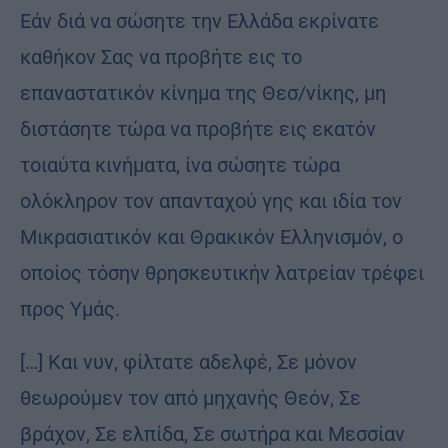
Εάν διά να σώσητε την Ελλάδα εκρίνατε
καθήκον Σας να προβήτε εις το
επαναστατικόν κίνημα της Θεσ/νίκης, μη
διστάσητε τώρα να προβήτε εις εκατόν
τοιαύτα κινήματα, ίνα σώσητε τώρα
ολόκληρον τον απανταχού γης και ιδία τον
Μικρασιατικόν και Θρακικόν Ελληνισμόν, ο
οποίος τόσην θρησκευτικήν λατρείαν τρέφει
προς Υμάς.
[…] Και νυν, φίλτατε αδελφέ, Σε μόνον
θεωρούμεν τον από μηχανής Θεόν, Σε
βράχον, Σε ελπίδα, Σε σωτήρα και Μεσσίαν