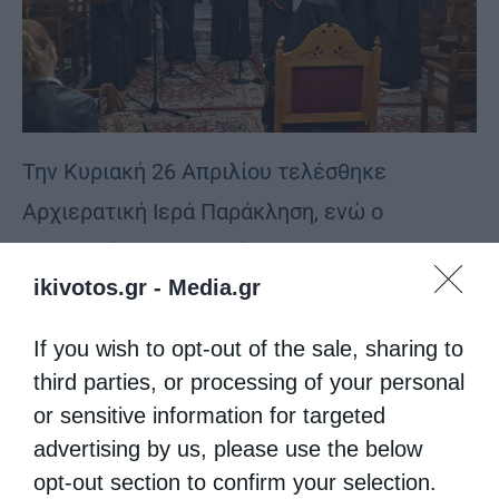
Την Κυριακή 26 Απριλίου τελέσθηκε
Αρχιερατική Ιερά Παράκληση, ενώ ο
Σεβασμιώτατος προσέφερε στις
ikivotos.gr -
Media.gr
βιβλιοθήκες των Δημοτικών Σχολείων της
Επαρχίας το έργο
«Ο Γεροστάθης» του
If you wish to opt-out of the sale, sharing to
Λέοντος Μελά
, καθώς και δώρα σε παιδιά
third parties, or processing of your personal
πολυτέκνων οικογενειών. Το τριήμερο
or sensitive information for targeted
advertising by us, please use the below
ολοκληρώθηκε με δείπνο αγάπης προς
opt-out section to confirm your selection.
νέους, σπουδαστές και φοιτητές, κατά το