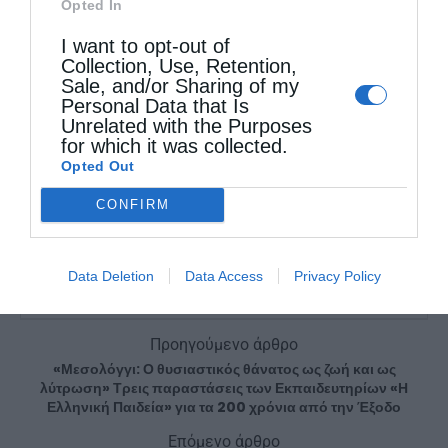
Opted In
I want to opt-out of
Collection, Use, Retention,
Sale, and/or Sharing of my
Personal Data that Is
Unrelated with the Purposes
ΕΥΑΓΓΕΛΙΣΤΉΣ ΜΆΡΚΟΣ
ΜΗΤΡΌΠΟΛΗ ΧΊΟΥ
for which it was collected.
Opted Out
ΜΗΤΡΟΠΟΛΊΤΗΣ ΧΊΟΥ ΜΆΡΚΟΣ
CONFIRM
0
ΜΟΙΡΑΣΟΥ
Data Deletion
Data Access
Privacy Policy
Προηγούμενο άρθρο
«Μεσολόγγι: Ο θυσιαστικός θάνατος ως ζωή και ως
λύτρωση» Τρεις παραστάσεις των Εκπαιδευτηρίων «Η
Ελληνική Παιδεία» για τα 200 χρόνια από την Έξοδο
Επόμενο άρθρο