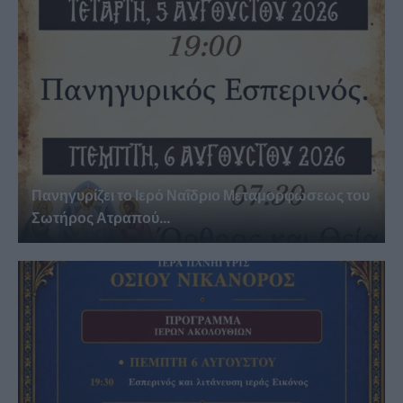
Πανηγυρίζει το Ιερό Ναΐδριο Μεταμορφώσεως του
Σωτήρος Ατραπού...