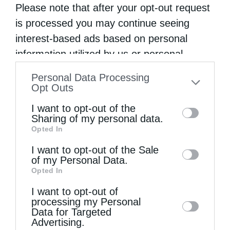
Please note that after your opt-out request
οποίο ο Ποιμενάρχης ανέπτυξε
is processed you may continue seeing
πνευματικούς προβληματισμούς και
interest-based ads based on personal
απάντησε σε ερωτήματα εκκλησιολογικού
information utilized by us or personal
information disclosed to third parties prior
και δογματικού περιεχομένου.
Personal Data Processing
to your opt-out. You may separately opt-out
Opt Outs
Οι εκδηλώσεις ανέδειξαν το ζωντανό
of the further disclosure of your personal
I want to opt-out of the
information by third parties on the IAB’s list
ποιμαντικό έργο της ακριτικής
Sharing of my personal data.
Opted In
of downstream participants. This
Μητροπόλεως Χίου, με ιδιαίτερη μέριμνα για
information may also be disclosed by us to
I want to opt-out of the Sale
τη στήριξη και την πνευματική καλλιέργεια
of my Personal Data.
third parties on the
IAB’s List of
της νεότητας.
Opted In
Downstream Participants
that may further
I want to opt-out of
disclose it to other third parties.
processing my Personal
Data for Targeted
Advertising.