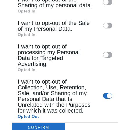
information by third parties on the IAB’s list
Sharing of my personal data.
της...
Opted In
of downstream participants. This
information may also be disclosed by us to
I want to opt-out of the Sale
of my Personal Data.
third parties on the
IAB’s List of
Opted In
Downstream Participants
that may further
I want to opt-out of
disclose it to other third parties.
processing my Personal
Data for Targeted
Advertising.
Opted In
I want to opt-out of
Πανήγυρη Ιερού Καθεδρικού Ναού
Collection, Use, Retention,
Μεταμορφώσεως του Σωτήρος στο...
Sale, and/or Sharing of my
Personal Data that Is
Unrelated with the Purposes
for which it was collected.
Opted Out
CONFIRM