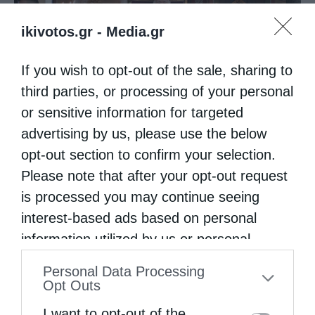
ikivotos.gr -
Media.gr
If you wish to opt-out of the sale, sharing to
third parties, or processing of your personal
Δημητριάδος Ιγνάτιος: «Ο Χριστός μάς έδειξε το
or sensitive information for targeted
μέλλον...
advertising by us, please use the below
opt-out section to confirm your selection.
Please note that after your opt-out request
is processed you may continue seeing
interest-based ads based on personal
information utilized by us or personal
information disclosed to third parties prior
Personal Data Processing
to your opt-out. You may separately opt-out
Opt Outs
of the further disclosure of your personal
Κορίνθου Παύλος: Να γίνουμε μέτοχοι του φωτός
I want to opt-out of the