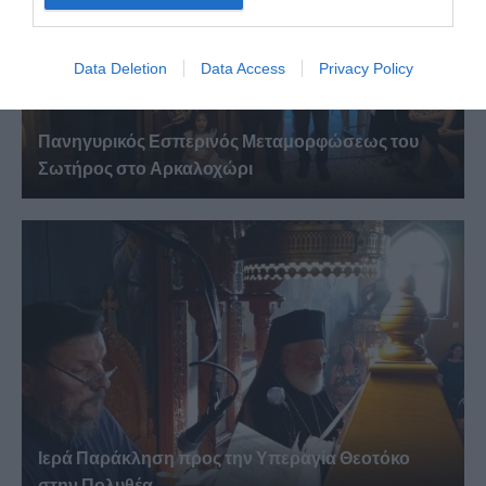
Data Deletion
Data Access
Privacy Policy
Πανηγυρικός Εσπερινός Μεταμορφώσεως του
Σωτήρος στο Αρκαλοχώρι
Ιερά Παράκληση προς την Υπεραγία Θεοτόκο
στην Πολυθέα...