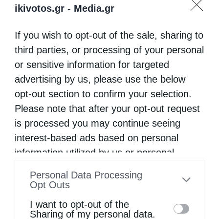
ikivotos.gr -
Media.gr
If you wish to opt-out of the sale, sharing to
third parties, or processing of your personal
«Η Πίστη ως Δύναμη Ενότητας και Υπέρβασης
or sensitive information for targeted
των...
advertising by us, please use the below
opt-out section to confirm your selection.
Please note that after your opt-out request
is processed you may continue seeing
interest-based ads based on personal
information utilized by us or personal
information disclosed to third parties prior
Personal Data Processing
to your opt-out. You may separately opt-out
Opt Outs
of the further disclosure of your personal
I want to opt-out of the
information by third parties on the IAB’s list
Sharing of my personal data.
Η Εορτή της Αγίας Άννης στα Ιεροσόλυμα