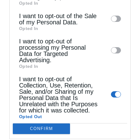
Opted In
of downstream participants. This
information may also be disclosed by us to
I want to opt-out of the Sale
of my Personal Data.
third parties on the
IAB’s List of
Opted In
Downstream Participants
that may further
I want to opt-out of
disclose it to other third parties.
processing my Personal
Data for Targeted
Advertising.
Opted In
I want to opt-out of
Ο νέος Πρέσβυς της Γεωργίας στο Πατριαρχείο
Collection, Use, Retention,
Ιεροσολύμων
Sale, and/or Sharing of my
Personal Data that Is
Unrelated with the Purposes
for which it was collected.
Opted Out
CONFIRM