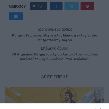
0
ΜΟΙΡΑΣΟΥ
Προηγούμενο άρθρο
Κύπρου Γεώργιος: Μέχρι τέλος Μαΐου η εκλογή νέου
Μητροπολίτη Πάφου
Επόμενο άρθρο
30 Απριλίου: Μνήμη του Αγίου Αποστόλου Ιακώβου,
αδελφού του Αγίου Ιωάννου του Θεολόγου
ΔΕΙΤΕ ΕΠΙΣΗΣ