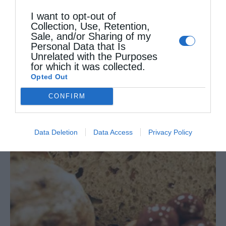
I want to opt-out of
Προηγούμενο άρθρο
Collection, Use, Retention,
Sale, and/or Sharing of my
Τα νέα της ορθόδοξης Εκκλησίας στην “Κιβωτό της
Personal Data that Is
Ορθοδοξίας” που κυκλοφορεί την Πέμπτη
Unrelated with the Purposes
Επόμενο άρθρο
for which it was collected.
Ο Πρόεδρος της Βουλής στο Ναύπλιο
Opted Out
CONFIRM
ΔΕΙΤΕ ΕΠΙΣΗΣ
Data Deletion
Data Access
Privacy Policy