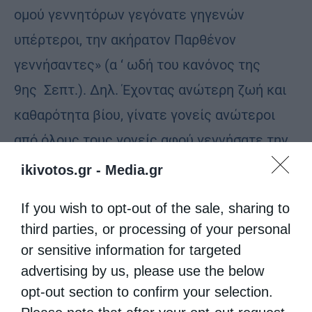
ομού γεννητόρων γεγόνατε γηγενών
υπέρτεροι, την ακήρατον Παρθένον
γεννήσαντες» (α ‘ ωδή του κανόνος της
9ης Σεπτ.). Δηλ. Έχοντας ανώτερη ζωή και
καθαρότητα βίου, γίνατε γονείς ανώτεροι
από όλους τους γονείς αφού γεννήσατε την
αμόλυντη Παρθένο. Και θεολογεί ο άγιος
ikivotos.gr -
Media.gr
Ιωάννης ο Δαμασκηνός: «Ζώντας τη ζωή σας
If you wish to opt-out of the sale, sharing to
με αγνότητα και αγιότητα καρποφορήσατε το
third parties, or processing of your personal
στολίδι της παρθενίας, παρθένο προτού να
or sensitive information for targeted
γεννήσει, παρθένο την ώρα που γεννούσε,
advertising by us, please use the below
και παρθένο αφού γέννησε, τη μοναδική που
opt-out section to confirm your selection.