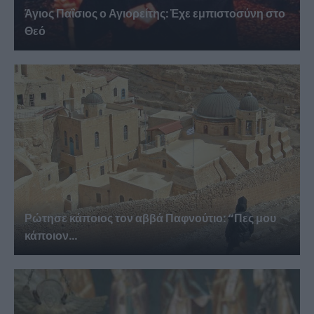
Άγιος Παΐσιος ο Αγιορείτης: Ἐχε εμπιστοσύνη στο
Θεό
Ρώτησε κάποιος τον αββά Παφνούτιο: “Πες μου
κάποιον...