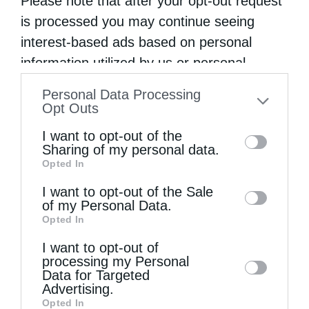
Please note that after your opt-out request
μένει και σε νου και σε ψυχή και σε σώμα
is processed you may continue seeing
πάντοτε παρθένος».
interest-based ads based on personal
information utilized by us or personal
(Αρχιμ. Δανιήλ Γ. Αεράκη, Κλήματα της
information disclosed to third parties prior
Αμπέλου, Αθήνα 2003, σ. 42-44).
Personal Data Processing
to your opt-out. You may separately opt-out
Opt Outs
of the further disclosure of your personal
I want to opt-out of the
information by third parties on the IAB’s list
Sharing of my personal data.
Πηγή: πεμπτουσία
Opted In
of downstream participants. This
information may also be disclosed by us to
I want to opt-out of the Sale
of my Personal Data.
third parties on the
IAB’s List of
Opted In
ΑΝΝΑ
ΘΕΟΤΌΚΟΣ ΠΑΡΑΜΥΘΊΑ
ΙΩΑΚΕΊΜ
Downstream Participants
that may further
I want to opt-out of
disclose it to other third parties.
processing my Personal
Data for Targeted
0
ΜΟΙΡΑΣΟΥ
Advertising.
Opted In