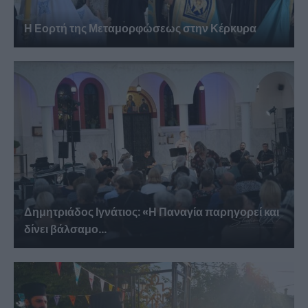
Η Εορτή της Μεταμορφώσεως στην Κέρκυρα
Δημητριάδος Ιγνάτιος: «Η Παναγία παρηγορεί και
δίνει βάλσαμο...