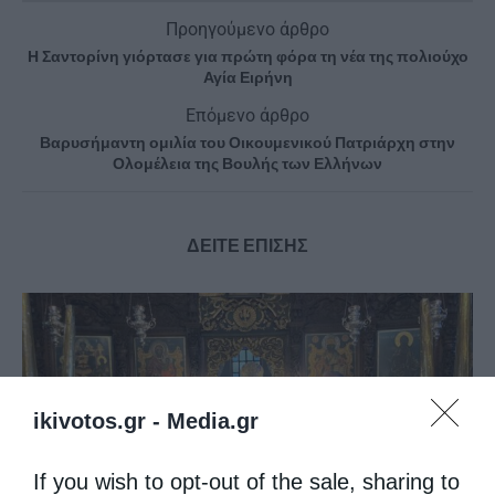
Προηγούμενο άρθρο
Η Σαντορίνη γιόρτασε για πρώτη φόρα τη νέα της πολιούχο
Αγία Ειρήνη
Επόμενο άρθρο
Βαρυσήμαντη ομιλία του Οικουμενικού Πατριάρχη στην
Ολομέλεια της Βουλής των Ελλήνων
ΔΕΙΤΕ ΕΠΙΣΗΣ
ikivotos.gr -
Media.gr
If you wish to opt-out of the sale, sharing to