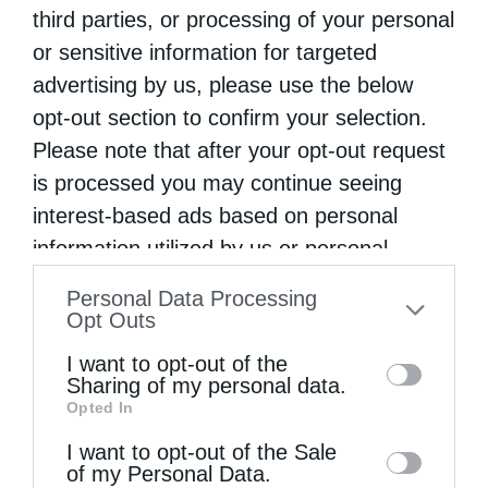
third parties, or processing of your personal
Χειροθεσία Πνευματικού και Οικονόμου στις
or sensitive information for targeted
Πινακάτες
advertising by us, please use the below
opt-out section to confirm your selection.
Please note that after your opt-out request
is processed you may continue seeing
interest-based ads based on personal
information utilized by us or personal
information disclosed to third parties prior
Personal Data Processing
to your opt-out. You may separately opt-out
Opt Outs
of the further disclosure of your personal
Η Εορτή του Αγίου Καλλινίκου στην Καστοριά
I want to opt-out of the
information by third parties on the IAB’s list
(ΦΩΤΟ)
Sharing of my personal data.
Opted In
of downstream participants. This
information may also be disclosed by us to
I want to opt-out of the Sale
of my Personal Data.
third parties on the
IAB’s List of