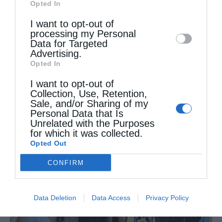
Opted In
Downstream Participants
that may further
I want to opt-out of
disclose it to other third parties.
processing my Personal
Data for Targeted
Advertising.
Opted In
I want to opt-out of
Η Καστοριά τίμησε τον προστάτη των παιδιών
Collection, Use, Retention,
της,...
Sale, and/or Sharing of my
Personal Data that Is
Unrelated with the Purposes
for which it was collected.
Opted Out
CONFIRM
Data Deletion
Data Access
Privacy Policy