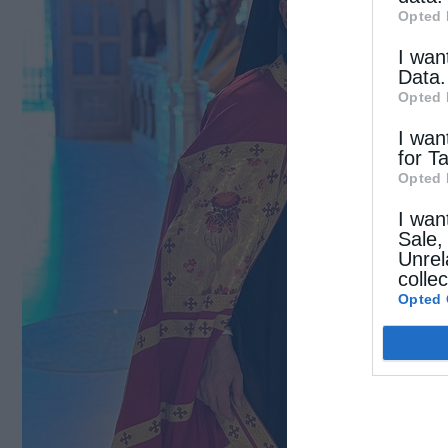
Opted 
I wan
Data.
Opted 
I wan
for T
Opted 
I wan
Sale,
Unrel
colle
Opted 