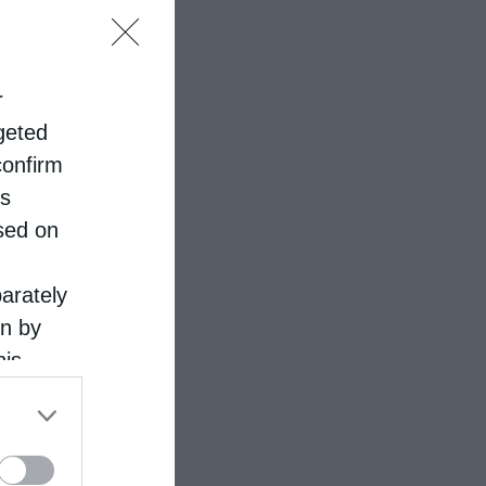
r
rgeted
confirm
is
sed on
parately
on by
his
 the
ose it to