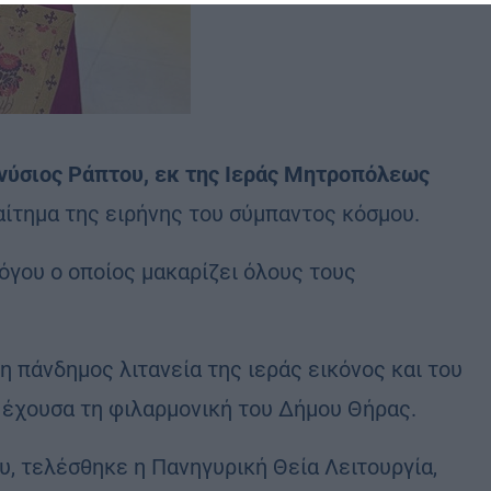
ονύσιος Ράπτου, εκ της Ιεράς Μητροπόλεως
αίτημα της ειρήνης του σύμπαντος κόσμου.
όγου ο οποίος μακαρίζει όλους τους
 πάνδημος λιτανεία της ιεράς εικόνος και του
 έχουσα τη φιλαρμονική του Δήμου Θήρας.
υ, τελέσθηκε η Πανηγυρική Θεία Λειτουργία,