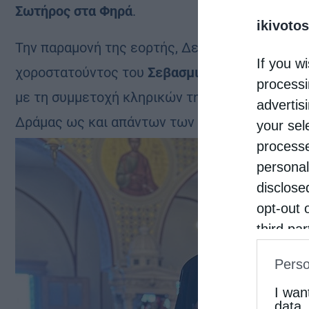
Σωτήρος στα Φηρά
.
ikivotos
Την παραμονή της εορτής, Δευτέρα 4 Μαΐου, τ
If you wi
χοροστατούντος του
Σεβασμιωτάτου Μητροπολ
processi
με τη συμμετοχή κληρικών της Ιεράς Αρχιεπι
advertis
Δράμας ως και απάντων των Εφημερίων της Σα
your sel
processe
personal
disclose
opt-out 
third pa
informat
Perso
IAB’s Li
other thi
I wan
data.