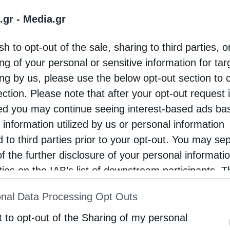
.gr -
Media.gr
ελέσθηκε ο
Μέγας Πανηγυρικός Εσπερινός
,
sh to opt-out of the sale, sharing to third parties, o
ίτου Θήρας, Αμοργού & Νήσων κ. Αμφιλοχίου
,
ng of your personal or sensitive information for ta
σκοπής Αθηνών και της Ιεράς Μητροπόλεως
ing by us, please use the below opt-out section to 
ντορίνης.
ection. Please note that after your opt-out request 
d you may continue seeing interest-based ads ba
 information utilized by us or personal information
d to third parties prior to your opt-out. You may se
of the further disclosure of your personal informati
rties on the IAB’s list of downstream participants. T
ion may also be disclosed by us to third parties on
nal Data Processing Opt Outs
st of Downstream Participants
that may further discl
rd parties.
t to opt-out of the Sharing of my personal