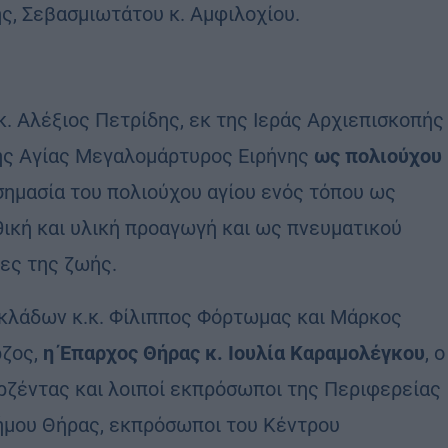
ς, Σεβασμιωτάτου κ. Αμφιλοχίου.
 κ. Αλέξιος Πετρίδης, εκ της Ιεράς Αρχιεπισκοπής
της Αγίας Μεγαλομάρτυρος Ειρήνης
ως πολιούχου
σημασία του πολιούχου αγίου ενός τόπου ως
ική και υλική προαγωγή και ως πνευματικού
ίες της ζωής.
κλάδων κ.κ. Φίλιππος Φόρτωμας και Μάρκος
ρζος,
η Έπαρχος Θήρας κ. Ιουλία Καραμολέγκου
, ο
ρζέντας και λοιποί εκπρόσωποι της Περιφερείας
Δήμου Θήρας, εκπρόσωποι του Κέντρου