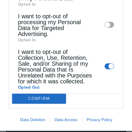
Opted In
Downstream Participants
that may further
I want to opt-out of
disclose it to other third parties.
processing my Personal
Data for Targeted
Ο Νεαπόλεως στο Ιερό Παρεκκλήσι Αγίας
Advertising.
Παρασκευής Παλαιοκάστρου...
Opted In
I want to opt-out of
Collection, Use, Retention,
Sale, and/or Sharing of my
Personal Data that Is
Unrelated with the Purposes
for which it was collected.
Opted Out
CONFIRM
Την Πέμπτη, 13 Αυγούστου, κυκλοφορεί το νέο
Data Deletion
Data Access
Privacy Policy
φύλλο...