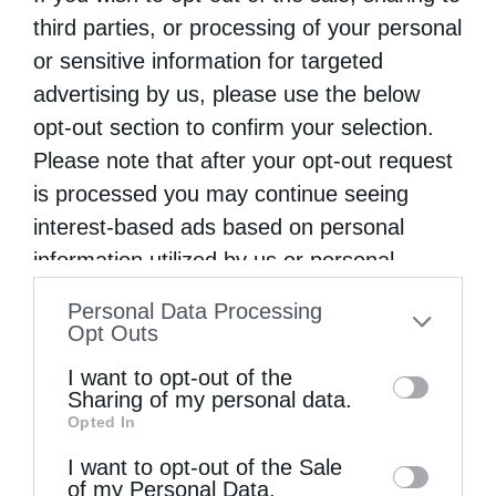
περιέχει ένα...
third parties, or processing of your personal
or sensitive information for targeted
advertising by us, please use the below
opt-out section to confirm your selection.
Please note that after your opt-out request
is processed you may continue seeing
interest-based ads based on personal
information utilized by us or personal
information disclosed to third parties prior
Η πανήγυρις της Μεταμορφώσεως του Σωτήρος
Personal Data Processing
στη Θεσσαλονίκη
to your opt-out. You may separately opt-out
Opt Outs
of the further disclosure of your personal
I want to opt-out of the
information by third parties on the IAB’s list
Sharing of my personal data.
Opted In
of downstream participants. This
information may also be disclosed by us to
I want to opt-out of the Sale
of my Personal Data.
third parties on the
IAB’s List of