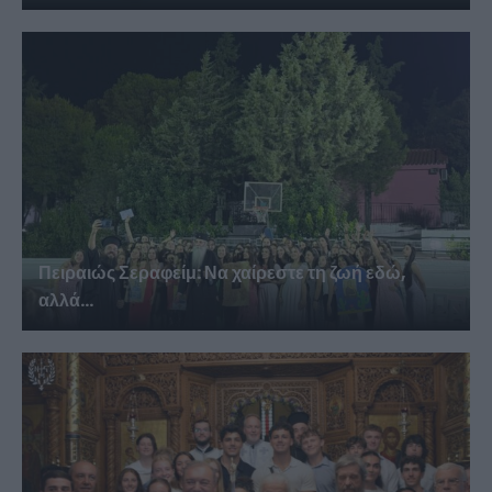
Πειραιώς Σεραφείμ: Να χαίρεστε τη ζωή εδώ,
αλλά...