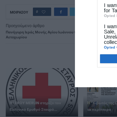
I wan
for T
0
ΜΟΙΡΑΣΟΥ
Opted 
Προηγούμενο άρθρο
I wan
Sale,
Πανήγυρη Ιεράς Μονής Αγίου Ιωάννου του Θεολόγου
Unrel
Αετοχωρίου
colle
Opted 
ΔΕΙΤΕ
Η LEROY MERLIN στηρίζει τον
Η “Κιβωτός της 
Ελληνικό Ερυθρό Σταυρό...
τα περίπτερα