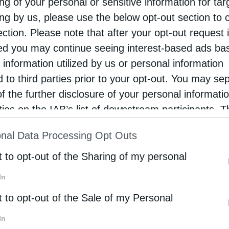
ng of your personal or sensitive information for ta
 Μεγαλομάρτυρος Ειρήνης (Τρίτη 5 Μαΐου 2026)
ing by us, please use the below opt-out section to 
ου Κέντρου Παιδικής Προστασίας (Ορφανοτροφείο
ection. Please note that after your opt-out request 
d you may continue seeing interest-based ads ba
 information utilized by us or personal information
βασμιώτατος Μητροπολίτης μας, ενώ την
d to third parties prior to your opt-out. You may se
 προέστη της Θείας Λειτουργίας ο
of the further disclosure of your personal informati
ς.
rties on the IAB’s list of downstream participants. T
ion may also be disclosed by us to third parties on
ράτων Αστυνομικών Δωδεκανήσου και τα μέλη
nal Data Processing Opt Outs
st of Downstream Participants
that may further discl
 Θεοφιλέστατος στην προσφώνηση του συνεχάρη
rd parties.
t to opt-out of the Sharing of my personal
φερε τις ευχές του Σεβασμιωτάτου.
In
t to opt-out of the Sale of my Personal
In