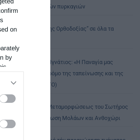
rgeted
καταστροφικών πυρκαγιών
confirm
is
Η “Κιβωτός της Ορθοδοξίας” σε όλα τα
sed on
περίπτερα
parately
on by
Δημητριάδος Ιγνάτιος: «Η Παναγία μας
his
δείχνει τον δρόμο της ταπείνωσης και της
 the
σιωπής» (ΦΩΤΟ)
ose it to
Η εορτή της Μεταμορφώσεως του Σωτήρος
σε Μεταμόρφωση Μολάων και Ανθοχώρι