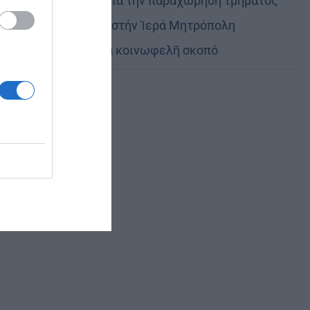
Εὐχαριστίες γιά τήν παραχώρηση τμήματος
στρατοπέδου στήν Ἱερά Μητρόπολη
Καστορίας γιά κοινωφελῆ σκοπό