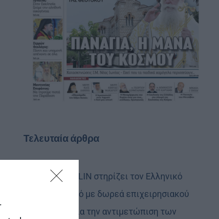
Τελευταία άρθρα
Η LEROY MERLIN στηρίζει τον Ελληνικό
Ερυθρό Σταυρό με δωρεά επιχειρησιακού
r
εξοπλισμού για την αντιμετώπιση των