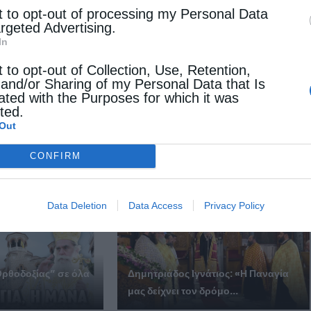
t to opt-out of processing my Personal Data
argeted Advertising.
In
Επόμενο άρθρο
t to opt-out of Collection, Use, Retention,
 and/or Sharing of my Personal Data that Is
Πειρασμικοί λογισμοί
ated with the Purposes for which it was
cted.
Out
 ΕΠΙΣΗΣ
CONFIRM
Data Deletion
Data Access
Privacy Policy
Ορθοδοξίας” σε όλα
Δημητριάδος Ιγνάτιος: «Η Παναγία
μας δείχνει τον δρόμο...