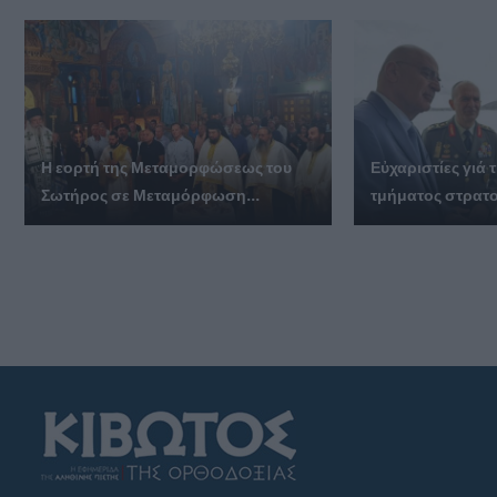
Η εορτή της Μεταμορφώσεως του
Εὐχαριστίες γι
Σωτήρος σε Μεταμόρφωση...
τμήματος στρατο