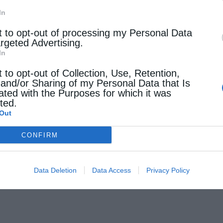
Φώτη Κόντογλου
, ο οποίος την περιγράφει με
In
πνευματική της ακτινοβολία.
t to opt-out of processing my Personal Data
argeted Advertising.
αφιάστηκε στον αύλειο χώρο της μονής όπου
In
ή πνευματική και φιλανθρωπική παρακαταθήκη.
t to opt-out of Collection, Use, Retention,
 and/or Sharing of my Personal Data that Is
ated with the Purposes for which it was
ολεί την εκκλησιαστική ζωή, καθώς έχουν
cted.
Out
άταξή της, αναγνωρίζοντας το έργο και την
CONFIRM
Data Deletion
Data Access
Privacy Policy