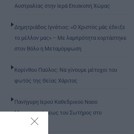
Αυστραλίας στην Ιερά Επισκοπή Χώρας
Δημητριάδος Ιγνάτιος: «Ο Χριστός μάς έδειξε
το μέλλον μας» – Με λαμπρότητα εορτάστηκε
στον Βόλο η Μεταμόρφωση
Κορίνθου Παύλος: Να γίνουμε μέτοχοι του
φωτός της Θείας Χάριτος
Πανήγυρη Ιερού Καθεδρικού Ναού
Μεταμορφώσεως του Σωτήρος στο
Αρκαλοχώρι