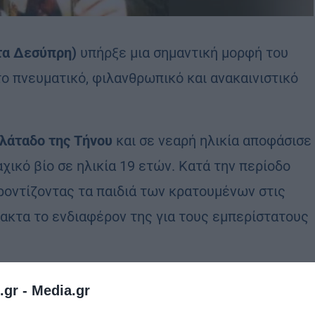
τα Δεσύπρη)
υπήρξε μια σημαντική μορφή του
ο πνευματικό, φιλανθρωπικό και ανακαινιστικό
λάταδο της Τήνου
και σε νεαρή ηλικία αποφάσισε
χικό βίο σε ηλικία 19 ετών. Κατά την περίοδο
οντίζοντας τα παιδιά των κρατουμένων στις
ακτα το ενδιαφέρον της για τους εμπερίστατους
ε μια τότε ερειπωμένη σταυροπηγιακή μονή, όπου
.gr -
Media.gr
 Εκεί εργάστηκε για την αναστήλωση του