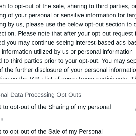
νηση, ζώντας με άσκηση, προσευχή και απλότητα.
sh to opt-out of the sale, sharing to third parties, o
ng of your personal or sensitive information for ta
του ιερού σκηνώματος του Αγίου Εφραίμ της
ing by us, please use the below opt-out section to 
ιδιαίτερα σημαντικό για τη σύγχρονη
ection. Please note that after your opt-out request 
d you may continue seeing interest-based ads ba
ίες της ίδιας, η ανακάλυψη έγινε μετά από
 information utilized by us or personal information
 συνέχεια το σκήνωμα τοποθετήθηκε με
d to third parties prior to your opt-out. You may se
of the further disclosure of your personal informati
rties on the IAB’s list of downstream participants. T
ιο φιλανθρωπικό έργο
, συντηρώντας
ion may also be disclosed by us to third parties on
α προσέφερε όχι μόνο υλική φροντίδα αλλά και
nal Data Processing Opt Outs
st of Downstream Participants
that may further discl
ε στην έκδοση πατερικών κειμένων και στη
rd parties.
t to opt-out of the Sharing of my personal
φραίμ, ενώ συνέβαλε και στην καταγραφή των
In
t to opt-out of the Sale of my Personal