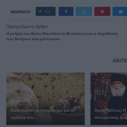
0
ΜΟΙΡΑΣΟΥ
Προηγούμενο άρθρο
Η μνήμη του Αγίου Νικολάου έν Βουνένοις και η παράδοση
των δέντρων που ματώνουν
ΔΕΙΤΕ
Όσα πρέπει να γνωρίζουμε για τη
Άγιος Παΐσιος: Η
νηστεία του...
πνευματικής ζω