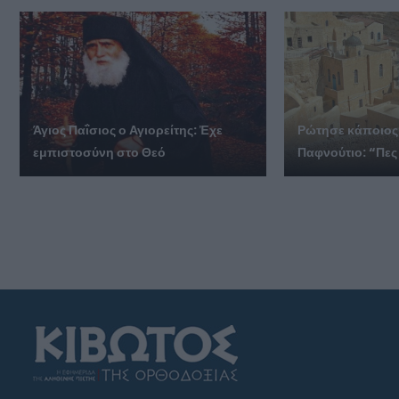
Άγιος Παΐσιος ο Αγιορείτης: Ἐχε
Ρώτησε κάποιος
εμπιστοσύνη στο Θεό
Παφνούτιο: “Πες