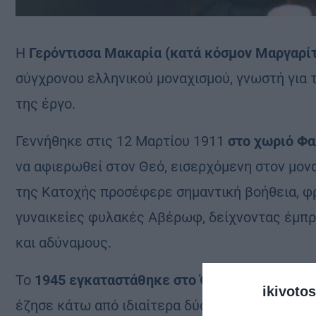
Η
Γερόντισσα Μακαρία
(κατά κόσμον Μαργαρί
σύγχρονου ελληνικού μοναχισμού, γνωστή για τ
της έργο.
Γεννήθηκε στις 12 Μαρτίου 1911
στο χωριό Φα
να αφιερωθεί στον Θεό, εισερχόμενη στον μονα
της Κατοχής προσέφερε σημαντική βοήθεια, φρ
γυναικείες φυλακές Αβέρωφ, δείχνοντας έμπρ
και αδύναμους.
Το
1945 εγκαταστάθηκε στο Όρος Αμώμων
, σ
ikivotos
έζησε κάτω από ιδιαίτερα δύσκολες συνθήκες.