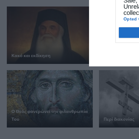
Sale,
Unrel
colle
Opted 
Κακό και εκδίκηση
Η ειρωνεία
Ο Θεός φα­νε­ρώ­νει την φι­λαν­θρω­πία
Του
Περί διακονίας