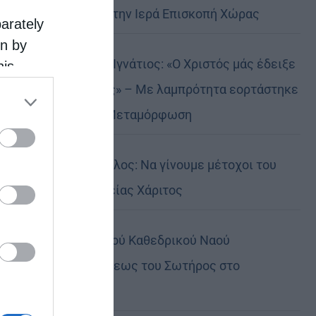
Αυστραλίας στην Ιερά Επισκοπή Χώρας
parately
on by
Δημητριάδος Ιγνάτιος: «Ο Χριστός μάς έδειξε
his
 the
το μέλλον μας» – Με λαμπρότητα εορτάστηκε
ose it to
στον Βόλο η Μεταμόρφωση
Κορίνθου Παύλος: Να γίνουμε μέτοχοι του
φωτός της Θείας Χάριτος
Πανήγυρη Ιερού Καθεδρικού Ναού
Μεταμορφώσεως του Σωτήρος στο
Αρκαλοχώρι