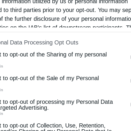
 information utilized by us or personal information
ε εκεί­νος μπή­κε σε λο­γι­σμούς, ότι δεν τον θέλω,
d to third parties prior to your opt-out. You may se
ή­ρι και έκα­νε πα­ρά­πο­να. Αυτό όλο ήταν του πει­
of the further disclosure of your personal informati
rties on the IAB’s list of downstream participants. T
ion may also be disclosed by us to third parties on
nal Data Processing Opt Outs
st of Downstream Participants
that may further discl
rd parties.
t to opt-out of the Sharing of my personal
In
t to opt-out of the Sale of my Personal
Επόμενο άρθρο
In
Ν. Ιωνίας Γαβριήλ: «Αγία Μαρία η Μαγδαληνή, η πρώτη
t to opt-out of processing my Personal Data
μάρτυρας της Αναστάσεως» (Βίντεο)
argeted Advertising.
In
 ΕΠΙΣΗΣ
t to opt-out of Collection, Use, Retention,