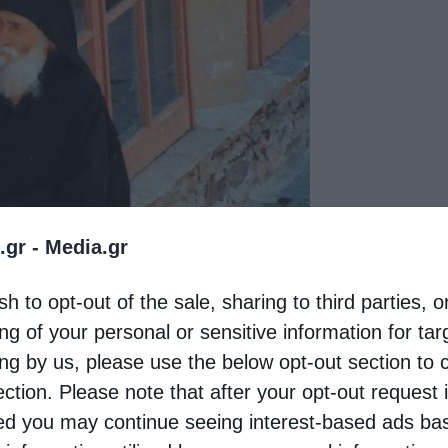
.gr -
Media.gr
sh to opt-out of the sale, sharing to third parties, o
ng of your personal or sensitive information for ta
­σεις, για να φέρ­νουν οι άν­θρω­ποι κα­κούς λο­γι­
ing by us, please use the below opt-out section to 
η φορά στο Κα­λύ­βι, δεν πρό­λα­βα να τον δω. Την
ection. Please note that after your opt-out request 
d you may continue seeing interest-based ads ba
ω, επει­δή ήμουν βα­ριά άρ­ρω­στος και του είπα να