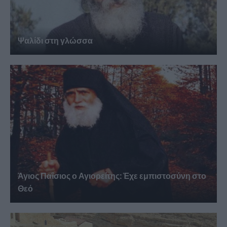
Ψαλίδι στη γλώσσα
Άγιος Παΐσιος ο Αγιορείτης: Ἐχε εμπιστοσύνη στο
Θεό