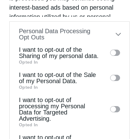
Κυριακή της Σαμαρείτιδος στον Ι. Ναό Μεγάλης Παναγιάς
interest-based ads based on personal
Κάστρου Σύμης
information utilized by us or personal
information disclosed to third parties prior
Personal Data Processing
ΔΕΙΤΕ ΕΠΙΣΗΣ
to your opt-out. You may separately opt-out
Opt Outs
of the further disclosure of your personal
I want to opt-out of the
information by third parties on the IAB’s list
Sharing of my personal data.
Opted In
of downstream participants. This
information may also be disclosed by us to
I want to opt-out of the Sale
of my Personal Data.
third parties on the
IAB’s List of
Opted In
Downstream Participants
that may further
I want to opt-out of
disclose it to other third parties.
processing my Personal
Data for Targeted
Advertising.
Όσα πρέπει να γνωρίζουμε για τη νηστεία του...
Opted In
I want to opt-out of