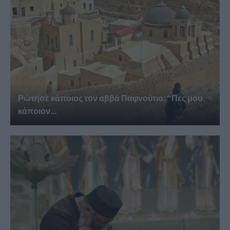
Ρώτησε κάποιος τον αββά Παφνούτιο: “Πες μου
κάποιον...