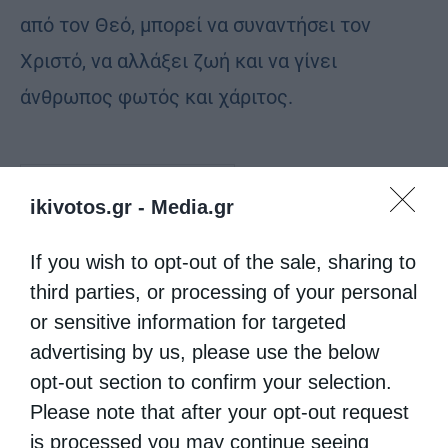
από τον Θεό, μπορεί να συναντήσει τον
Χριστό, να αλλάξει ζωή και να γίνει
άνθρωπος φωτός και χάριτος.
ΚΥΡΙΑΚΉ ΤΗΣ ΣΑΜΑΡΕΊΤΙΔΟΣ
ikivotos.gr -
Media.gr
If you wish to opt-out of the sale, sharing to
0
ΜΟΙΡΑΣΟΥ
third parties, or processing of your personal
or sensitive information for targeted
advertising by us, please use the below
Προηγούμενο άρθρο
opt-out section to confirm your selection.
Πατριαρχείο Ρουμανίας: Eπαναλειτουργεί η Μονή Μιχαήλ
Βόδα στο Βουκουρέστι
Please note that after your opt-out request
Επόμενο άρθρο
is processed you may continue seeing