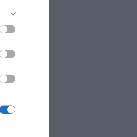
 the
ose it to