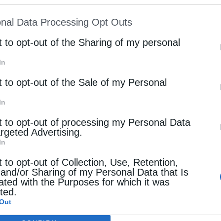
ion may also be disclosed by us to third parties on
ιών αφιερωμένων στους Αγίους και στη Ρωσία,
nal Data Processing Opt Outs
st of Downstream Participants
that may further discl
πατέρες της σλαβικής γραφής και της ορθόδοξης
rd parties.
t to opt-out of the Sharing of my personal
ν Ουκρανία, καθώς και στη Λευκορωσία.
In
νέπτυξαν το κύριο
ιεραποστολικό τους έργο στη
t to opt-out of the Sale of my Personal
ι σημαντικά προσκυνήματα αφιερωμένα στους
In
χωρών.
t to opt-out of processing my Personal Data
argeted Advertising.
οδίου
συναντώνται επίσης στην Κροατία, την
In
ως σε ορθόδοξες και σλαβικές κοινότητες.
t to opt-out of Collection, Use, Retention,
 and/or Sharing of my Personal Data that Is
ι μόνο στην Ευρώπη. Ναοί αφιερωμένοι στους
ated with the Purposes for which it was
cted.
στις
Ηνωμένες Πολιτείες,
στον Καναδάς και στην
Out
αι ορθόδοξων πληθυσμών
.