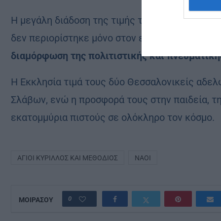
Η μεγάλη διάδοση της τιμής τους αποδεικνύει 
δεν περιορίστηκε μόνο στον εκχριστιανισμό τ
διαμόρφωση της πολιτιστικής και πνευματικ
Η Εκκλησία τιμά τους δύο Θεσσαλονικείς αδε
Σλάβων, ενώ η προσφορά τους στην παιδεία, τη
εκατομμύρια πιστούς σε ολόκληρο τον κόσμο.
ΆΓΙΟΙ ΚΎΡΙΛΛΟΣ ΚΑΙ ΜΕΘΌΔΙΟΣ
ΝΑΟΊ
0
ΜΟΙΡΑΣΟΥ