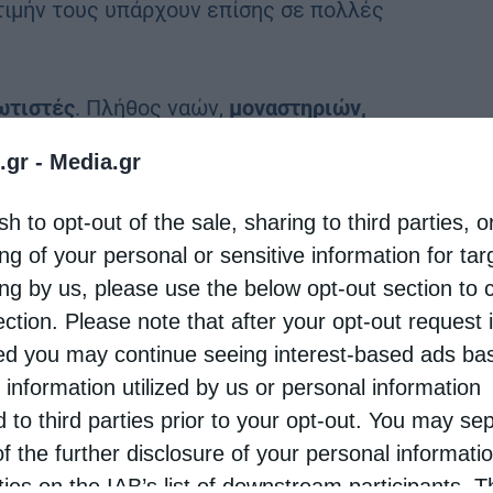
τιμήν τους υπάρχουν επίσης σε πολλές
ωτιστές
. Πλήθος ναών,
μοναστηριών,
ων φέρουν το όνομά τους, ενώ η 24η Μαΐου
.gr -
Media.gr
 παιδείας.
sh to opt-out of the sale, sharing to third parties, o
 Σερβία,
όπου υπάρχουν ιστορικοί ναοί και μονές
ng of your personal or sensitive information for ta
έργο τους συνδέεται άμεσα με την ανάπτυξη της
ing by us, please use the below opt-out section to 
ection. Please note that after your opt-out request 
d you may continue seeing interest-based ads ba
ης Οχρίδας, οι Άγιοι Κύριλλος και Μεθόδιος
 information utilized by us or personal information
d to third parties prior to your opt-out. You may se
ς εκκλησιαστικής παράδοσης. Εκεί λειτουργούν
of the further disclosure of your personal informati
φιερωμένα στη μνήμη τους.
rties on the IAB’s list of downstream participants. T