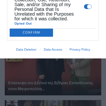
Sale, and/or Sharing of my
Personal Data that Is
Πανηγυρικός εορτασμός της Μεταμορφώσεως
Unrelated with the Purposes
for which it was collected.
του Σωτήρος στην Αλεξανδρούπολη...
Opted Out
CONFIRM
Data Deletion
Data Access
Privacy Policy
Επίσκεψη του Δ/ντού της Β/θμιας Εκπαίδευσης
στον Μητροπολίτη...