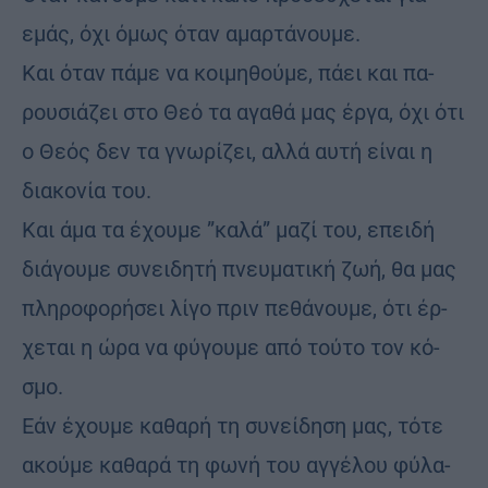
εμάς, όχι όμως όταν αμαρ­τά­νου­με.
Και όταν πάμε να κοι­μη­θού­με, πάει και πα­
ρου­σιά­ζει στο Θεό τα αγα­θά μας έργα, όχι ότι
ο Θεός δεν τα γνω­ρί­ζει, αλλά αυτή εί­ναι η
δια­κο­νία του.
Και άμα τα έχου­με ”κα­λά” μαζί του, επει­δή
διά­γου­με συ­νει­δη­τή πνευ­μα­τι­κή ζωή, θα μας
πλη­ρο­φο­ρή­σει λίγο πριν πε­θά­νου­με, ότι έρ­
χε­ται η ώρα να φύ­γου­με από τού­το τον κό­
σμο.
Εάν έχου­με κα­θα­ρή τη συ­νεί­δη­ση μας, τότε
ακού­με κα­θα­ρά τη φωνή του αγ­γέ­λου φύ­λα­