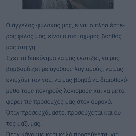
Ο άγ­γε­λος φύ­λα­κας μας, εί­ναι ο πλη­σιέ­στε­
ρος φί­λος μας, εί­ναι ο πιο ισχυ­ρός βο­η­θός
μας στη γη.
Έχει το δια­κό­νη­μα να μας φω­τί­ζει, να μας
βομ­βαρ­δί­ζει με αγα­θούς λο­γι­σμούς, να μας
ενι­σχύ­ει τον νου, να μας βο­η­θά να διαι­σθα­νό­
με­θα τους πο­νη­ρούς λο­γι­σμούς και να με­τα­
φέ­ρει τις προ­σευ­χές μας στον ου­ρα­νό.
Όταν προ­σευ­χό­μα­στε, προ­σεύ­χε­ται και αυ­
τός μαζί μας.
Όταν κά­νου­με κάτι καλό προ­σεύ­χε­ται για