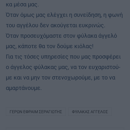
κα μέσα μας.
Όταν όμως μας ελέγ­χει η συ­νεί­δη­ση, η φωνή
του αγ­γέ­λου δεν ακού­γε­ται ευ­κρι­νώς.
Όταν προ­σευ­χό­μα­στε στον φύ­λα­κα άγ­γε­λό
μας, κά­πο­τε θα τον δού­με κιό­λας!
Για τις τό­σες υπη­ρε­σί­ες που μας προ­σφέ­ρει
ο άγ­γε­λος φύ­λα­κας μας, να τον ευ­χα­ρι­στού­
με και να μην τον στε­νο­χω­ρού­με, με το να
αμαρ­τά­νου­με.
ΓΈΡΩΝ ΕΦΡΑΊΜ ΣΕΡΑΓΙΏΤΗΣ
ΦΎΛΑΚΑΣ ΆΓΓΕΛΟΣ