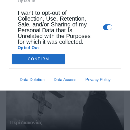
Opted In
I want to opt-out of
Collection, Use, Retention,
Sale, and/or Sharing of my
Personal Data that Is
Unrelated with the Purposes
Ο Θεός φα­νε­ρώ­νει την φι­λαν­θρω­πία Του
for which it was collected.
Opted Out
CONFIRM
Data Deletion
Data Access
Privacy Policy
Περί διακονίας