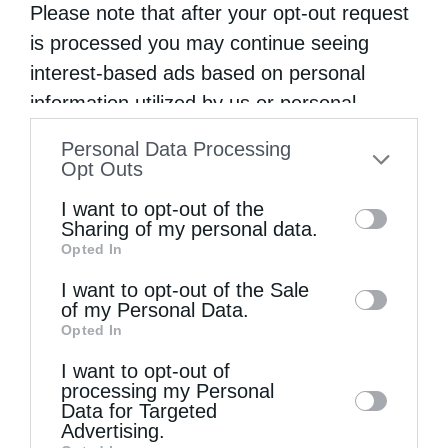
Please note that after your opt-out request
is processed you may continue seeing
interest-based ads based on personal
information utilized by us or personal
information disclosed to third parties prior
Personal Data Processing
to your opt-out. You may separately opt-out
Opt Outs
of the further disclosure of your personal
I want to opt-out of the
information by third parties on the IAB’s list
Sharing of my personal data.
Opted In
of downstream participants. This
information may also be disclosed by us to
Τα Ιερά Κείμενα
I want to opt-out of the Sale
of my Personal Data.
third parties on the
IAB’s List of
Opted In
Downstream Participants
that may further
I want to opt-out of
disclose it to other third parties.
processing my Personal
Data for Targeted
Advertising.