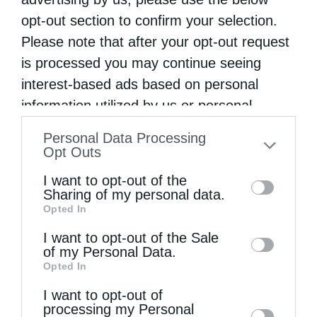
opt-out section to confirm your selection.
Το κομποσχοίνι
Please note that after your opt-out request
is processed you may continue seeing
interest-based ads based on personal
information utilized by us or personal
information disclosed to third parties prior
Personal Data Processing
to your opt-out. You may separately opt-out
Opt Outs
of the further disclosure of your personal
I want to opt-out of the
information by third parties on the IAB’s list
Sharing of my personal data.
Opted In
of downstream participants. This
information may also be disclosed by us to
I want to opt-out of the Sale
Περί μητρότητος
of my Personal Data.
third parties on the
IAB’s List of
Opted In
Downstream Participants
that may further
I want to opt-out of
disclose it to other third parties.
processing my Personal