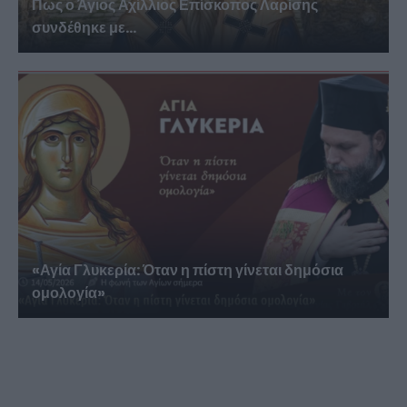
Πως ο Άγιος Αχίλλιος Επίσκοπος Λαρίσης
συνδέθηκε με...
«Αγία Γλυκερία: Όταν η πίστη γίνεται δημόσια
ομολογία»