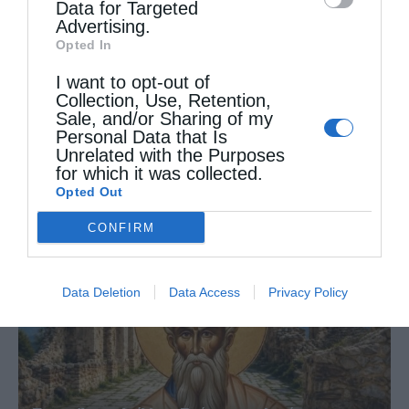
Data for Targeted
Advertising.
Opted In
I want to opt-out of
Collection, Use, Retention,
Sale, and/or Sharing of my
Personal Data that Is
Unrelated with the Purposes
Ο Άγιος Αστείος που, επί του Σταυρού, τον...
for which it was collected.
Opted Out
CONFIRM
Data Deletion
Data Access
Privacy Policy