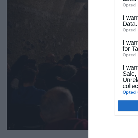
Opted 
I wan
Data.
Opted 
I wan
for T
Opted 
I wan
Sale,
Unrel
colle
Opted 