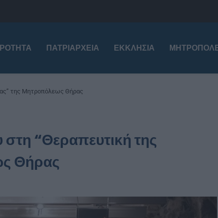
ΙΡΌΤΗΤΑ
ΠΑΤΡΙΑΡΧΕΊΑ
ΕΚΚΛΗΣΊΑ
ΜΗΤΡΟΠΌΛΕ
ειας” της Μητροπόλεως Θήρας
υ στη “Θεραπευτική της
ως Θήρας