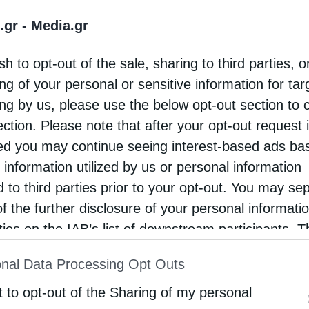
.gr -
Media.gr
σε στους συμμετέχοντες, οι οποίοι
νευματικού Κέντρου του Αγίου Παντελεήμονα
sh to opt-out of the sale, sharing to third parties, o
ού και επαναπροσδιορισμού της ζωής μας με
ng of your personal or sensitive information for ta
οὐδείς αἴρει ἀφ’ ἡμῶν” αλλά και το “Χαίρετε”
ing by us, please use the below opt-out section to 
 και αναφορές
στη ζωή των σύγχρονών αγίων
ection. Please note that after your opt-out request 
d you may continue seeing interest-based ads ba
ήρηση της χαράς του Θεού στην ψυχή αλλά και
 information utilized by us or personal information
d to third parties prior to your opt-out. You may se
of the further disclosure of your personal informati
rties on the IAB’s list of downstream participants. T
ion may also be disclosed by us to third parties on
nal Data Processing Opt Outs
st of Downstream Participants
that may further discl
rd parties.
t to opt-out of the Sharing of my personal