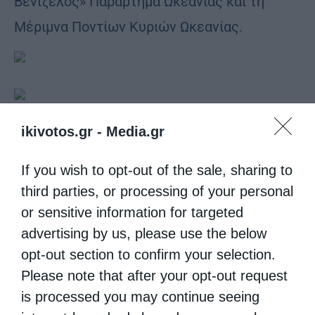
Βενιζέλος» Παράρτημα Ωκεανίας και τη
Μέριμνα Ποντίων Κυριών Ωκεανίας.
ikivotos.gr -
Media.gr
Έχει την ευλογία της Ιεράς Επισκοπής
Χώρας
καθώς και τη στήριξη και την
If you wish to opt-out of the sale, sharing to
εθελοντική προσφορά του κ. Στέφανου
third parties, or processing of your personal
or sensitive information for targeted
Ελευθεριάδη (στο σχεδιασμό της αφίσας) και
advertising by us, please use the below
των κυριών: Καίτη Αλεξοπούλου · Αναστασία
opt-out section to confirm your selection.
Κελαϊδοπούλου · Βάσω Κορωναίου · Ουρανία
Please note that after your opt-out request
Παπαγεωργίου · Μαίρη Σεραφείμ · Κρις
is processed you may continue seeing