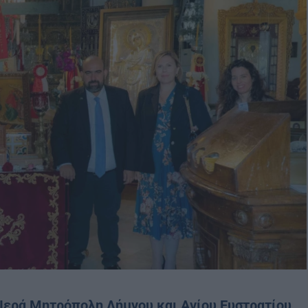
Ιερά Μητρόπολη Λήμνου και Αγίου Ευστρατίου