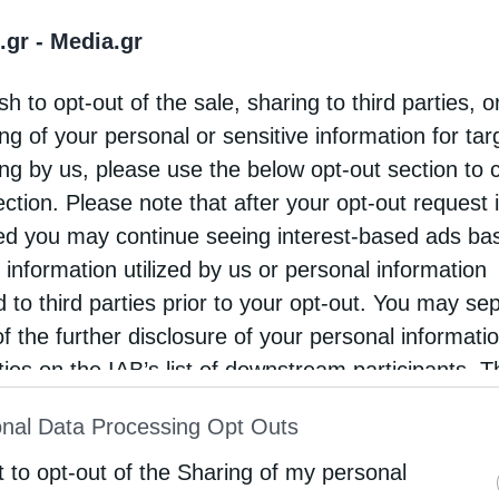
.gr -
Media.gr
sh to opt-out of the sale, sharing to third parties, o
ng of your personal or sensitive information for ta
ίου Ευστρατίου κ. Ιερόθεος
ευχαρίστησε θερμά
ing by us, please use the below opt-out section to 
ία, τονίζοντας ότι το νέο αυτό ιερό κειμήλιο
ection. Please note that after your opt-out request 
σεως της πίστεως των κατοίκων του νησιού.
d you may continue seeing interest-based ads ba
 information utilized by us or personal information
d to third parties prior to your opt-out. You may se
of the further disclosure of your personal informati
rties on the IAB’s list of downstream participants. T
ion may also be disclosed by us to third parties on
nal Data Processing Opt Outs
st of Downstream Participants
that may further discl
rd parties.
t to opt-out of the Sharing of my personal