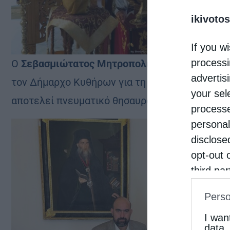
ikivotos
If you wi
processi
Ο
Σεβασμιώτατος Μητροπολίτης Λήμνου και Αγ
advertis
τον Δήμαρχο Κυθήρων για τη φιλάγια πρωτοβουλ
your sel
αποτελεί πνευματικό θησαυρό και πηγή ενισχύ
processe
personal
disclose
opt-out 
third pa
informat
Perso
IAB’s Li
other thi
I wan
data.