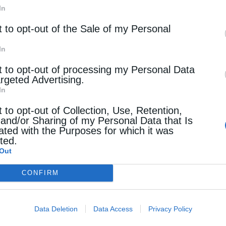
In
t to opt-out of the Sale of my Personal
In
t to opt-out of processing my Personal Data
argeted Advertising.
ξε θεολογικό λόγο εμπνευσμένο από την
In
τι η αληθινή προσκύνηση του Θεού γίνεται «ἐν
t to opt-out of Collection, Use, Retention,
 and/or Sharing of my Personal Data that Is
κε στη σημασία των ιερών λειψάνων ως φορέων
ated with the Purposes for which it was
cted.
 ότι οι Άγιοι αποτελούν κοινό θησαύρισμα
Out
ενός τόπου ή ενός λαού.
CONFIRM
ύνδεση της Ελλάδας με τα ιερά λείψανα των
λα χριστιανικά κειμήλια διαφυλάχθηκαν στη Δύση
Data Deletion
Data Access
Privacy Policy
ο, όπως η Κάρα του Αποστόλου Ανδρέου στην