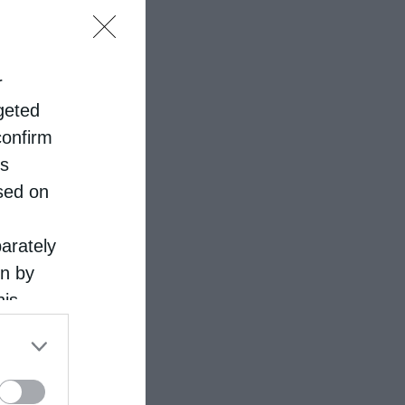
r
rgeted
confirm
is
sed on
parately
on by
his
 the
ose it to