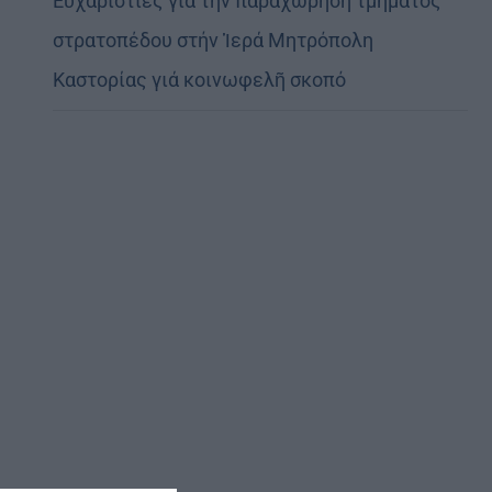
Εὐχαριστίες γιά τήν παραχώρηση τμήματος
στρατοπέδου στήν Ἱερά Μητρόπολη
Καστορίας γιά κοινωφελῆ σκοπό