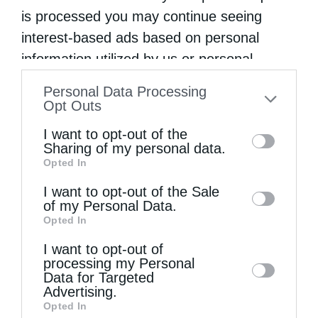
is processed you may continue seeing
interest-based ads based on personal
information utilized by us or personal
information disclosed to third parties prior
Personal Data Processing
to your opt-out. You may separately opt-out
Opt Outs
of the further disclosure of your personal
I want to opt-out of the
information by third parties on the IAB’s list
Sharing of my personal data.
Πανήγυρη Ιερού Καθεδρικού Ναού
Opted In
of downstream participants. This
Μεταμορφώσεως του Σωτήρος στο...
information may also be disclosed by us to
I want to opt-out of the Sale
of my Personal Data.
third parties on the
IAB’s List of
Opted In
Downstream Participants
that may further
I want to opt-out of
disclose it to other third parties.
processing my Personal
Data for Targeted
Advertising.
Opted In