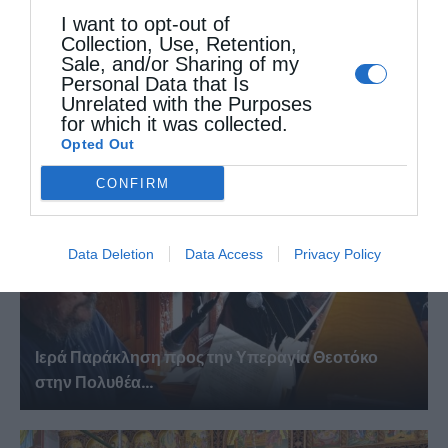
I want to opt-out of
Collection, Use, Retention,
Sale, and/or Sharing of my
Πανηγυρικός Εσπερινός Μεταμορφώσεως του
Personal Data that Is
Σωτήρος στο Αρκαλοχώρι
Unrelated with the Purposes
for which it was collected.
Opted Out
CONFIRM
Data Deletion
Data Access
Privacy Policy
Ιερά Παράκληση προς την Υπεραγία Θεοτόκο
στην Πολυθέα...