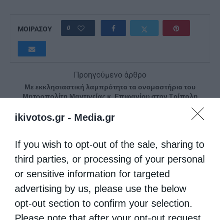
0
ΜΟΙΡΑΣΟΥ
Προηγούμενο άρθρο
Με εκκλησιαστική λαμπρότητα τα ονομαστήρια του
Μητροπολίτη Μαντινείας κ. Επιφανίου στην Τρίπολη
Επόμενο άρθρο
ikivotos.gr -
Media.gr
Χίος: Πανηγυρικός εορτασμός του Αγίου Ισιδώρου στην
παλαιοχριστιανική βασιλική
If you wish to opt-out of the sale, sharing to
third parties, or processing of your personal
ΔΕΙΤΕ ΕΠΙΣΗΣ
or sensitive information for targeted
advertising by us, please use the below
opt-out section to confirm your selection.
Please note that after your opt-out request