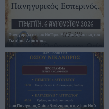
Πανηγυρίζει το Ιερό Ναΐδριο Μεταμορφώσεως του
Σωτήρος Ατραπού...
Ιερά Πανήγυρις Οσίου Νικάνορος στον Ιερό Ναό