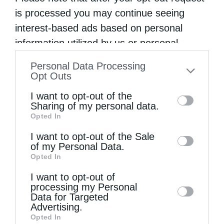
is processed you may continue seeing
interest-based ads based on personal
information utilized by us or personal
information disclosed to third parties prior
Personal Data Processing
to your opt-out. You may separately opt-out
Opt Outs
Ιερά Παράκληση προς την Υπεραγία Θεοτόκο στα
of the further disclosure of your personal
Φαβριανά...
I want to opt-out of the
information by third parties on the IAB’s list
Sharing of my personal data.
Opted In
of downstream participants. This
information may also be disclosed by us to
I want to opt-out of the Sale
of my Personal Data.
third parties on the
IAB’s List of
Opted In
Downstream Participants
that may further
I want to opt-out of
disclose it to other third parties.
processing my Personal
Data for Targeted
Advertising.
Opted In