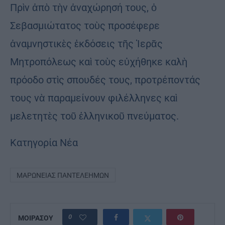
Πρὶν ἀπὸ τὴν ἀναχώρησή τους, ὁ
Σεβασμιώτατος τοὺς προσέφερε
ἀναμνηστικὲς ἐκδόσεις τῆς Ἱερᾶς
Μητροπόλεως καὶ τοὺς εὐχήθηκε καλὴ
πρόοδο στὶς σπουδές τους, προτρέποντάς
τους νὰ παραμείνουν φιλέλληνες καὶ
μελετητὲς τοῦ ἑλληνικοῦ πνεύματος.
Κατηγορία
Νέα
ΜΑΡΩΝΕΊΑΣ ΠΑΝΤΕΛΕΉΜΩΝ
0
ΜΟΙΡΑΣΟΥ