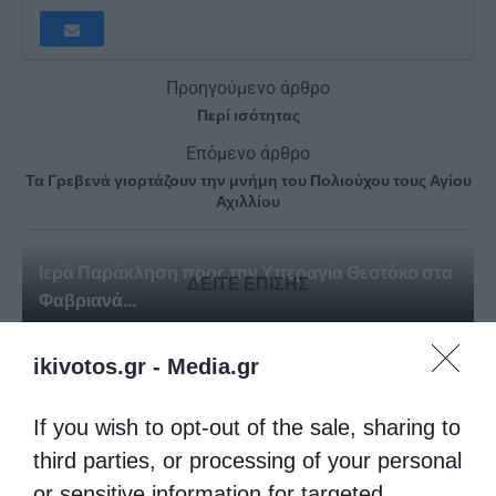
Προηγούμενο άρθρο
Περί ισότητας
Επόμενο άρθρο
Τα Γρεβενά γιορτάζουν την μνήμη του Πολιούχου τους Αγίου
Αχιλλίου
Ιερά Παράκληση προς την Υπεραγία Θεοτόκο στα
ΔΕΙΤΕ ΕΠΙΣΗΣ
Φαβριανά...
ikivotos.gr -
Media.gr
If you wish to opt-out of the sale, sharing to
third parties, or processing of your personal
or sensitive information for targeted