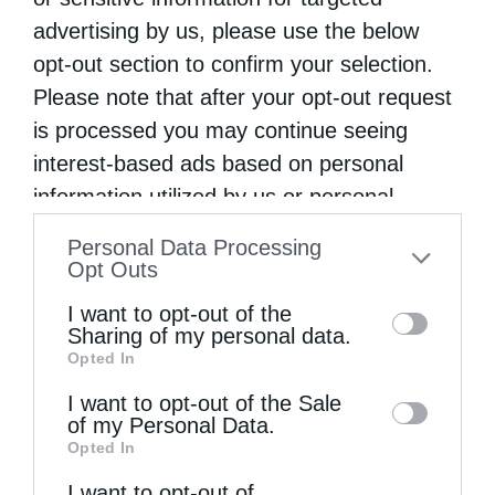
advertising by us, please use the below
opt-out section to confirm your selection.
Please note that after your opt-out request
Θεία Λειτουργία στην Παναγιά Πεδιάδος
Θεία Λειτουργία στο Μασταμπά Ηρακλείου
is processed you may continue seeing
interest-based ads based on personal
information utilized by us or personal
information disclosed to third parties prior
Personal Data Processing
to your opt-out. You may separately opt-out
Opt Outs
of the further disclosure of your personal
I want to opt-out of the
information by third parties on the IAB’s list
Sharing of my personal data.
Opted In
of downstream participants. This
information may also be disclosed by us to
Πανηγυρίζει το Ιερό Ναΐδριο Μεταμορφώσεως του
I want to opt-out of the Sale
of my Personal Data.
Σωτήρος Ατραπού...
third parties on the
IAB’s List of
Opted In
Downstream Participants
that may further
I want to opt-out of
disclose it to other third parties.