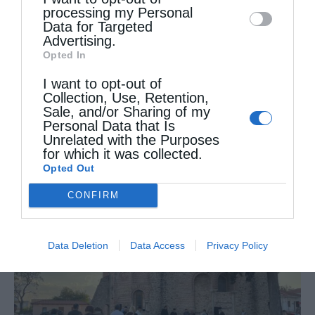
processing my Personal
Data for Targeted
Advertising.
Opted In
I want to opt-out of
Collection, Use, Retention,
Sale, and/or Sharing of my
Personal Data that Is
Unrelated with the Purposes
Ιερά Πανήγυρις Οσίου Νικάνορος στον Ιερό Ναό
for which it was collected.
Αγίου...
Opted Out
CONFIRM
Data Deletion
Data Access
Privacy Policy