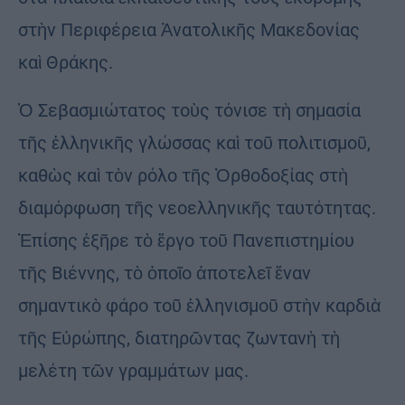
στὴν Περιφέρεια Ἀνατολικῆς Μακεδονίας
καὶ Θράκης.
Ὁ Σεβασμιώτατος τοὺς τόνισε τὴ σημασία
τῆς ἑλληνικῆς γλώσσας καὶ τοῦ πολιτισμοῦ,
καθὼς καὶ τὸν ρόλο τῆς Ὀρθοδοξίας στὴ
διαμόρφωση τῆς νεοελληνικῆς ταυτότητας.
Ἐπίσης ἐξῆρε τὸ ἔργο τοῦ Πανεπιστημίου
τῆς Βιέννης, τὸ ὁποῖο ἀποτελεῖ ἕναν
σημαντικὸ φάρο τοῦ ἑλληνισμοῦ στὴν καρδιὰ
τῆς Εὐρώπης, διατηρῶντας ζωντανὴ τὴ
μελέτη τῶν γραμμάτων μας.