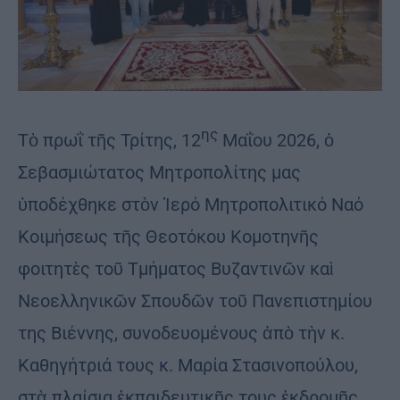
ης
Τὸ πρωΐ τῆς Τρίτης, 12
Μαΐου 2026, ὁ
Σεβασμιώτατος Μητροπολίτης μας
ὑποδέχθηκε στὸν Ἱερό Μητροπολιτικό Ναό
Κοιμήσεως τῆς Θεοτόκου Κομοτηνῆς
φοιτητὲς τοῦ Τμήματος Βυζαντινῶν καὶ
Νεοελληνικῶν Σπουδῶν τοῦ Πανεπιστημίου
της Βιέννης, συνοδευομένους ἀπὸ τὴν κ.
Καθηγήτριά τους κ. Μαρία Στασινοπούλου,
στὰ πλαίσια ἐκπαιδευτικῆς τους ἐκδρομῆς