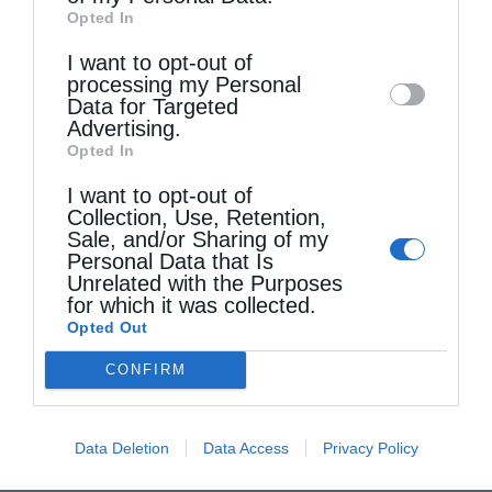
Opted In
Downstream Participants
that may further
I want to opt-out of
disclose it to other third parties.
processing my Personal
ΑΓΊΑ ΓΛΥΚΕΡΊΑ
ΙΜ ΘΕΣΣΑΛΟΝΙΚΗΣ
Data for Targeted
Advertising.
ΜΗΤΡΟΠΟΛΊΤΗΣ ΘΕΣΣΑΛΟΝΊΚΗΣ ΦΙΛΌΘΕΟΣ
Opted In
I want to opt-out of
Collection, Use, Retention,
0
ΜΟΙΡΑΣΟΥ
Sale, and/or Sharing of my
Personal Data that Is
Unrelated with the Purposes
for which it was collected.
Προηγούμενο άρθρο
Opted Out
Περί βασκανίας
CONFIRM
Επόμενο άρθρο
Ιερά Αγρυπνία στο Ιερό Μετόχιο Αγίου ιερομάρτυρος
Σεραφείμ Καρδίτσης
Data Deletion
Data Access
Privacy Policy