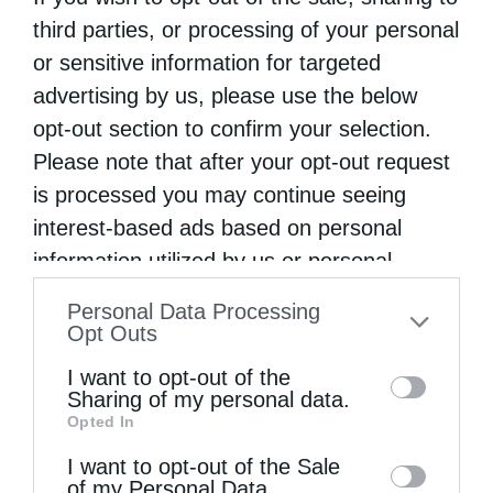
πανήγυρη της ενορίας.
third parties, or processing of your personal
or sensitive information for targeted
advertising by us, please use the below
opt-out section to confirm your selection.
Η εορτή της Αγίας Γλυκερίας
αποτελεί κάθε
Please note that after your opt-out request
χρόνο σημείο αναφοράς για την τοπική
is processed you may continue seeing
εκκλησιαστική ζωή
της Θεσσαλονίκης,
interest-based ads based on personal
συγκεντρώνοντας πλήθος ευλαβών
information utilized by us or personal
χριστιανών που προσέρχονται για να
information disclosed to third parties prior
Personal Data Processing
to your opt-out. You may separately opt-out
τιμήσουν τη μνήμη της Αγίας
Opt Outs
of the further disclosure of your personal
Μεγαλομάρτυρος.
I want to opt-out of the
information by third parties on the IAB’s list
Sharing of my personal data.
Opted In
of downstream participants. This
information may also be disclosed by us to
I want to opt-out of the Sale
of my Personal Data.
third parties on the
IAB’s List of