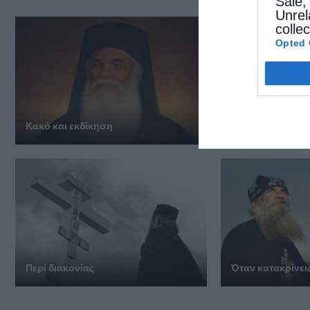
Sale,
Unrel
colle
Opted 
Κακό και εκδίκηση
Τα Ιερά Κείμενα
Περί διακονίας
Όταν κατακρίνει