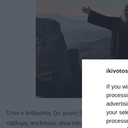
ikivotos
If you wi
processi
advertis
your sel
Όταν ο άν­θρω­πος ζει χω­ρίς Θεό, χω­ρίς γα­λή­νη, 
processe
τά­θλι­ψη, απελ­πι­σία, απο­κτά­ει ασθέ­νειες σω­μα