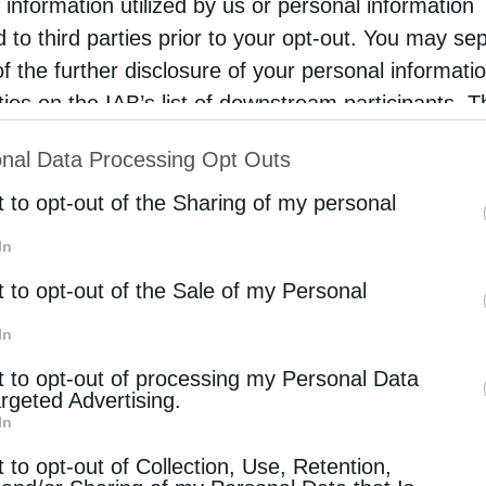
 information utilized by us or personal information
 στο Θεό. Οι ασθέ­νειες μας βγά­ζουν σε καλό, όταν
d to third parties prior to your opt-out. You may se
 Θεό να μας συγ­χω­ρή­σει τις αμαρ­τί­ες και δο­ξά­
of the further disclosure of your personal informati
 ο άν­θρω­πος και φεύ­γουν τα ψυ­χι­κά τραύ­μα­τα.
rties on the IAB’s list of downstream participants. T
ion may also be disclosed by us to third parties on
nal Data Processing Opt Outs
st of Downstream Participants
that may further discl
rd parties.
t to opt-out of the Sharing of my personal
In
t to opt-out of the Sale of my Personal
In
Επόμενο άρθρο
Τα τυχερά παιχνίδια
t to opt-out of processing my Personal Data
argeted Advertising.
In
 ΕΠΙΣΗΣ
t to opt-out of Collection, Use, Retention,