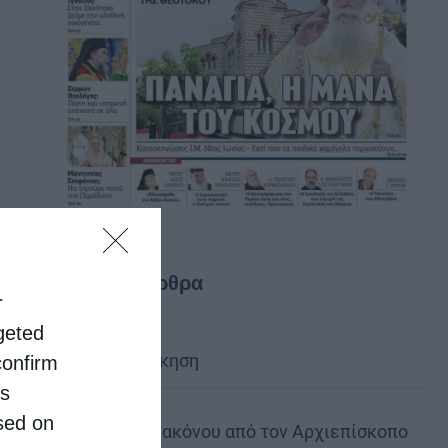
Τελευταία άρθρα
r
rgeted
Κακό και εκδίκηση
confirm
is
sed on
Χειροτονία Διακόνου από τον Αρχιεπίσκοπο