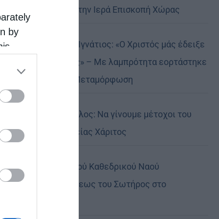
Αυστραλίας στην Ιερά Επισκοπή Χώρας
parately
on by
Δημητριάδος Ιγνάτιος: «Ο Χριστός μάς έδειξε
his
 the
το μέλλον μας» – Με λαμπρότητα εορτάστηκε
ose it to
στον Βόλο η Μεταμόρφωση
Κορίνθου Παύλος: Να γίνουμε μέτοχοι του
φωτός της Θείας Χάριτος
Πανήγυρη Ιερού Καθεδρικού Ναού
Μεταμορφώσεως του Σωτήρος στο
Αρκαλοχώρι