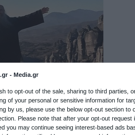
.gr -
Media.gr
sh to opt-out of the sale, sharing to third parties, o
ng of your personal or sensitive information for ta
ing by us, please use the below opt-out section to 
ection. Please note that after your opt-out request 
χω­ρίς εμ­πι­στο­σύ­νη, αλλά με άγ­χος, αγω­νία, κα­
d you may continue seeing interest-based ads ba
­τι­κές και ψυ­χι­κές. Όλες σχε­δόν οι αρ­ρώ­στιες,