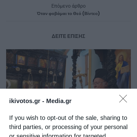
Επόμενο άρθρο
Όταν φοβάμαι το Θεό (Βίντεο)
ΔΕΙΤΕ ΕΠΙΣΗΣ
ikivotos.gr -
Media.gr
Οικ. Πατριάρχης: “Εντός του Ναού, μαθαίνουμε να
If you wish to opt-out of the sale, sharing to
βλέπουμε...
third parties, or processing of your personal
or sensitive information for targeted