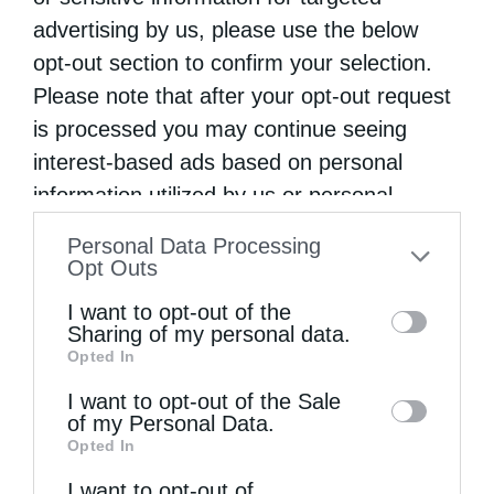
advertising by us, please use the below
opt-out section to confirm your selection.
Please note that after your opt-out request
is processed you may continue seeing
interest-based ads based on personal
information utilized by us or personal
information disclosed to third parties prior
Personal Data Processing
Χειροτονία Διακόνου από τον Αρχιεπίσκοπο
to your opt-out. You may separately opt-out
Opt Outs
Αυστραλίας στην Ιερά...
of the further disclosure of your personal
I want to opt-out of the
information by third parties on the IAB’s list
Sharing of my personal data.
Opted In
of downstream participants. This
information may also be disclosed by us to
I want to opt-out of the Sale
of my Personal Data.
third parties on the
IAB’s List of
Opted In
Downstream Participants
that may further
I want to opt-out of
disclose it to other third parties.