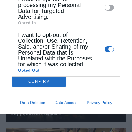
processing my Personal
Data for Targeted
Advertising.
Αυστραλίας Μακάριος: «Ο Χριστός έδειξε τη
Opted In
λαμπρότητα της...
I want to opt-out of
Collection, Use, Retention,
Sale, and/or Sharing of my
Personal Data that Is
Unrelated with the Purposes
for which it was collected.
Opted Out
CONFIRM
Data Deletion
Data Access
Privacy Policy
Ιεροσολύμων Θεόφιλος: Να μιμηθούμε την
παρρησία των Αγίων...