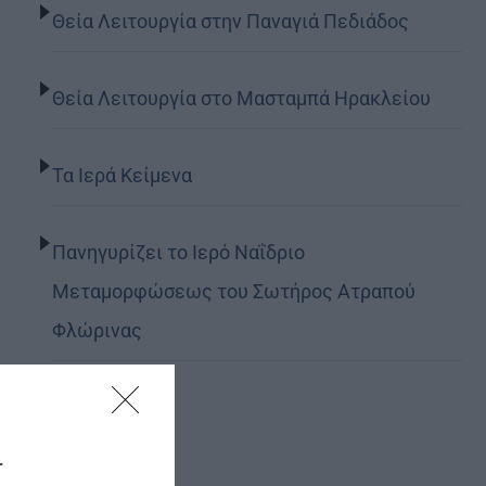
Θεία Λειτουργία στην Παναγιά Πεδιάδος
Θεία Λειτουργία στο Μασταμπά Ηρακλείου
Τα Ιερά Κείμενα
Πανηγυρίζει το Ιερό Ναΐδριο
Μεταμορφώσεως του Σωτήρος Ατραπού
Φλώρινας
r