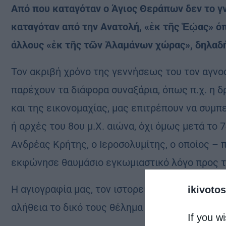
Από που καταγόταν ο Άγιος Θεράπων δεν το γ
καταγόταν από την Ανατολή, «ἐκ τῆς Ἑῴας» όπ
άλλους «ἐκ τῆς τῶν Ἀλαμάνων χώρας», δηλαδή
Τον ακριβή χρόνο της γεννήσεως του τον αγν
παρέχουν τα διάφορα συναξάρια, όπως π.χ. η 
και της εικονομαχίας, μας επιτρέπουν να συμ
ή αρχές του 8ου μ.Χ. αιώνα, όχι όμως μετά το 
Ανδρέας Κρήτης, ο Ιεροσολυμίτης, ο οποίος – 
εκφώνησε θαυμάσιο εγκωμιαστικό λόγο προς τ
Η αγιογραφία μας, τον ιστορεί ότι άνηκε στην 
ikivotos
αλήθεια το δικό τους θέλημα και κουβαλάνε ευ
If you wi