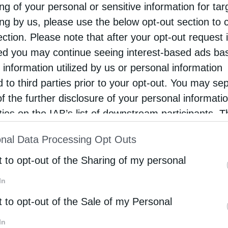
ng of your personal or sensitive information for ta
α διάστημα στα Ιεροσόλυμα και στην συνέχεια
ing by us, please use the below opt-out section to 
χισε να τελεί θαύματα και να ποιμαίνει τον λαό
ection. Please note that after your opt-out request 
ν τον κατέσφαξαν πάνω στην Αγία Τράπεζα την
d you may continue seeing interest-based ads ba
 information utilized by us or personal information
d to third parties prior to your opt-out. You may se
ταντινούπολη, αρχικά στον Ναό της Θεοτόκου
of the further disclosure of your personal informati
έφερε το όνομα του. Σήμερα, εντός των τειχών
rties on the IAB’s list of downstream participants. T
άκι-προσκύνημα, όπου αναβλύζει μύρο και
ion may also be disclosed by us to third parties on
nal Data Processing Opt Outs
st of Downstream Participants
that may further discl
ουν σ’ αυτό με ειλικρινή πίστη.
rd parties.
t to opt-out of the Sharing of my personal
ται στην Κοινοβιακή Ιερά Μονή Ζωγράφου του
In
 Ζωγράφου Αθηνών και στον Ιερό Ναό του στην
t to opt-out of the Sale of my Personal
In