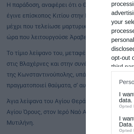
processi
Η παράδοση, αναφέρει ότι ο Θεράπων έζησε έν
advertis
έγινε επίσκοπος Κιτίου στην Κύπρο. Εκεί, συνέ
your sel
μέχρι που τελείωσε μαρτυρικά η ζωή του, ότα
processe
ώρα που λειτουργούσε Άραβες πειρατές.
personal
disclose
Το τίμιο λείψανο του, μεταφέρθηκε στην Κωνσ
opt-out 
στις Βλαχέρνες και στην συνέχεια σε ναό που 
third pa
της Κωνσταντινούπολης, υπάρχει μικρό εκκλησ
informat
Perso
IAB’s Li
πραγματοποιεί θαύματα, σ’ αυτούς που προστρέχ
other thi
I wan
data.
Άγια λείψανα του Αγίου Θεράποντος φυλάσσον
Opted 
Αγίου Όρους, στον Ιερό Ναό Αγίου Θεράποντος
I wan
Μυτιλήνη.
Data.
Opted 