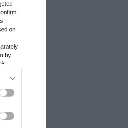
rgeted
confirm
is
sed on
parately
on by
his
 the
ose it to