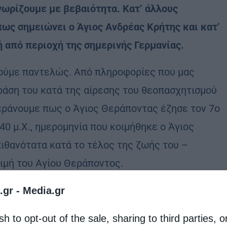
νωρίζουμε με βεβαιότητα. Κατ’ άλλους
ως σημειώνει ο Άγιος Ανδρέας Κρήτης και κατ’
 από περιοχή της σημερινής Γερμανίας.
οούμε παντελώς. Από πληροφορίες που μας
δράση του κατά της αίρεσης του θεοπασχητισμού
περάνουμε πως ο Άγιος Θεράποντας έζησε τον 7ο
740 μ.Χ., ημερομηνία που κοιμήθηκε ο Άγιος
πιθανότατα κατά το τέλος της ζωής του –
ιμή του Αγίου Θεράποντος.
τάξη των μοναχών, εκείνων πού απαρνούνται στ’
.gr -
Media.gr
χάριστα το σταυρό του Κυρίου.
sh to opt-out of the sale, sharing to third parties, o