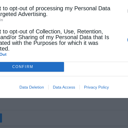
ημος ο Αγιορείτης και επιδιορθώθηκε το 1785
t to opt-out of processing my Personal Data
argeted Advertising.
In
ίναι και το εξής: Όταν βρισκόταν στα
t to opt-out of Collection, Use, Retention,
 and/or Sharing of my Personal Data that Is
 γοερά, καθώς πήγαινε να ενταφιάσει το νεκρό
ated with the Purposes for which it was
cted.
 και προσευχόμενος στον Κύριο ανέστησε το νεκρό
Out
ού ευχαρίστησαν τον Θεό και τον Άγιο Θεράποντα,
CONFIRM
Data Deletion
Data Access
Privacy Policy